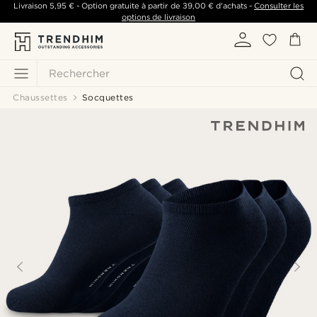
Livraison
5,95 €
- Option gratuite à partir de
39,00 €
d'achats -
Consulter les
options de livraison
Rechercher
Chaussettes
Socquettes