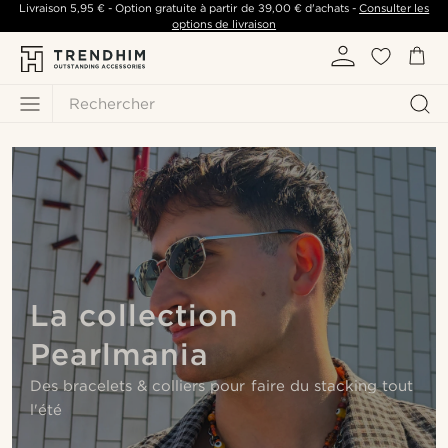
Livraison
5,95 €
- Option gratuite à partir de
39,00 €
d'achats -
Consulter les
options de livraison
Rechercher
La collection
Pearlmania
Des bracelets & colliers pour faire du stacking tout
l'été