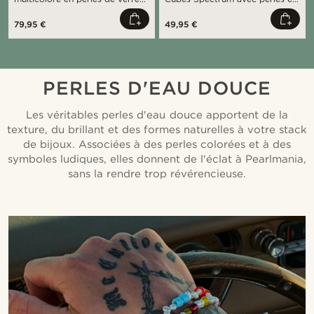
acier inoxydable
verre multicolores et acier
inoxydable
79,95 €
49,95 €
PERLES D'EAU DOUCE
Les véritables perles d'eau douce apportent de la
texture, du brillant et des formes naturelles à votre stack
de bijoux. Associées à des perles colorées et à des
symboles ludiques, elles donnent de l'éclat à Pearlmania,
sans la rendre trop révérencieuse.