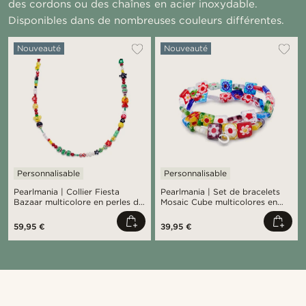
des cordons ou des chaînes en acier inoxydable.
Disponibles dans de nombreuses couleurs différentes.
Nouveauté
Nouveauté
Personnalisable
Personnalisable
Pearlmania | Collier Fiesta
Pearlmania | Set de bracelets
Bazaar multicolore en perles de
Mosaic Cube multicolores en
verre
perles en verre
59,95 €
39,95 €
Acheter le look
Ache
@daniigarciia01