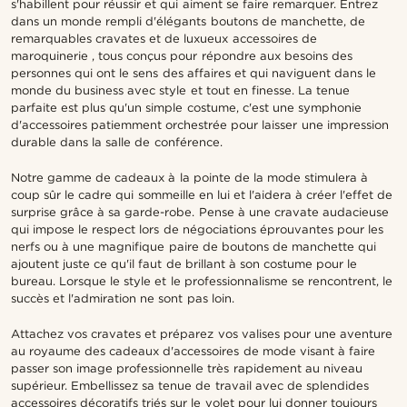
s'habillent pour réussir et qui aiment se faire remarquer. Entrez
dans un monde rempli d'élégants boutons de manchette, de
remarquables cravates et de luxueux accessoires de
maroquinerie , tous conçus pour répondre aux besoins des
personnes qui ont le sens des affaires et qui naviguent dans le
monde du business avec style et tout en finesse. La tenue
parfaite est plus qu'un simple costume, c'est une symphonie
d'accessoires patiemment orchestrée pour laisser une impression
durable dans la salle de conférence.
Notre gamme de cadeaux à la pointe de la mode stimulera à
coup sûr le cadre qui sommeille en lui et l'aidera à créer l'effet de
surprise grâce à sa garde-robe. Pense à une cravate audacieuse
qui impose le respect lors de négociations éprouvantes pour les
nerfs ou à une magnifique paire de boutons de manchette qui
ajoutent juste ce qu'il faut de brillant à son costume pour le
bureau. Lorsque le style et le professionnalisme se rencontrent, le
succès et l'admiration ne sont pas loin.
Attachez vos cravates et préparez vos valises pour une aventure
au royaume des cadeaux d'accessoires de mode visant à faire
passer son image professionnelle très rapidement au niveau
supérieur. Embellissez sa tenue de travail avec de splendides
accessoires décoratifs triés sur le volet pour lui donner toujours