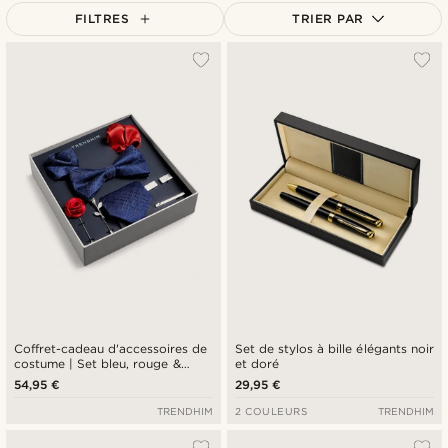
FILTRES
TRIER PAR
Le plus populaire
Nouveautés
Prix croissant
Prix décroissant
Coffret-cadeau d'accessoires de
Set de stylos à bille élégants noir
costume | Set bleu, rouge &
et doré
argenté
54,95 €
29,95 €
TRENDHIM
2 COULEURS
TRENDHIM