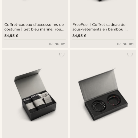
Coffret-cadeau d'accessoires de
FreeFeel | Coffret cadeau de
costume | Set bleu marine, rouge
sous-vêtements en bambou |
& argenté
Boxers et chaussettes noirs et
54,95 €
34,95 €
bleu royal
TRENDHIM
TRENDHIM