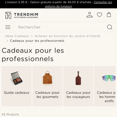
Livraison
5,95 €
- Option gratuite à partir de
39,00 €
d'achats -
Consulter les
options de livraison
Rechercher
Idées Cadeaux
Acheter en fonction du centre d'intérêt
Cadeaux pour les professionnels
Cadeaux pour les
professionnels
Guide cadeaux
Cadeaux pour
Cadeaux pour
Cadeaux p
les gourmets
les voyageurs
les homme
actifs
35 Produits