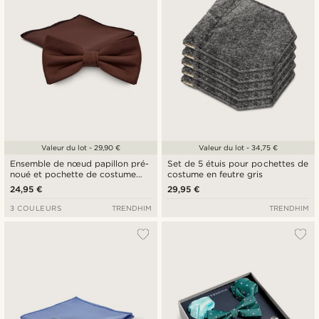
Valeur du lot - 29,90 €
Valeur du lot - 34,75 €
Ensemble de nœud papillon pré-
Set de 5 étuis pour pochettes de
noué et pochette de costume
costume en feutre gris
brun foncé
24,95 €
29,95 €
3 COULEURS
TRENDHIM
TRENDHIM