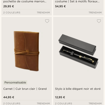
pochette de costume marron
costume | Set à motifs floraux
foncé
beige & bleu
29,95 €
54,95 €
2 COULEURS
TRENDHIM
TRENDHIM
Personnalisable
Carnet | Cuir brun clair | Grand
Stylo à bille élégant noir et doré
44,95 €
12,95 €
2 COULEURS
TRENDHIM
2 COULEURS
TRENDHIM