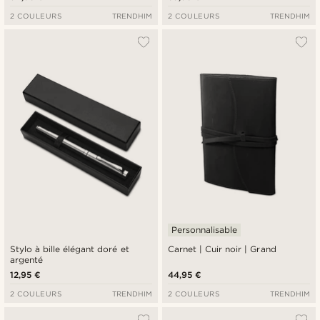
2 COULEURS
TRENDHIM
2 COULEURS
TRENDHIM
Personnalisable
Stylo à bille élégant doré et
Carnet | Cuir noir | Grand
argenté
12,95 €
44,95 €
2 COULEURS
TRENDHIM
2 COULEURS
TRENDHIM