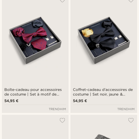
Boîte-cadeau pour accessoires
Coffret-cadeau d'accessoires de
de costume | Set à motif de
costume | Set noir, jaune &
nœud rouge pourpre & Bleu
argenté
54,95 €
54,95 €
royal
TRENDHIM
TRENDHIM