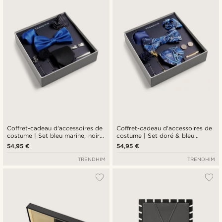
Coffret-cadeau d'accessoires de
Coffret-cadeau d'accessoires de
costume | Set bleu marine, noir &
costume | Set doré & bleu
argenté
Paisley
54,95 €
54,95 €
TRENDHIM
TRENDHIM