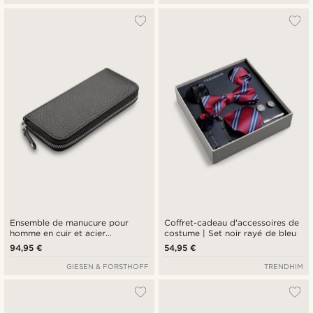
Ensemble de manucure pour
Coffret-cadeau d'accessoires de
homme en cuir et acier
costume | Set noir rayé de bleu
inoxydable
94,95 €
54,95 €
GIESEN & FORSTHOFF
TRENDHIM