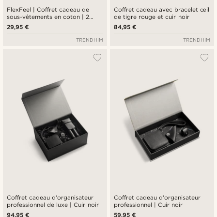
FlexFeel | Coffret cadeau de
Coffret cadeau avec bracelet œil
sous-vêtements en coton | 2
de tigre rouge et cuir noir
boxers graphite avec
29,95 €
84,95 €
chaussettes graphite et blanches
TRENDHIM
TRENDHIM
Coffret cadeau d'organisateur
Coffret cadeau d'organisateur
professionnel de luxe | Cuir noir
professionnel | Cuir noir
94,95 €
59,95 €