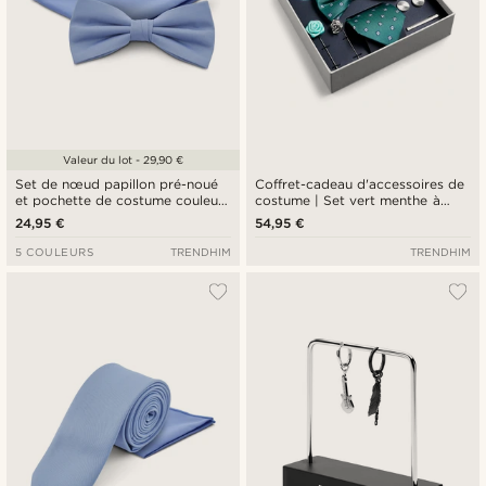
Valeur du lot - 29,90 €
Set de nœud papillon pré-noué
Coffret-cadeau d'accessoires de
et pochette de costume couleur
costume | Set vert menthe à
bleu clair
motifs de diamant.
24,95 €
54,95 €
5 COULEURS
TRENDHIM
TRENDHIM