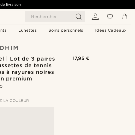
de livraison
Rechercher
nts
Lunettes
Soins personnels
Idées Cadeaux
l | Lot de 3 paires
17,95 €
ssettes de tennis
s à rayures noires
on premium
.0
Z LA COULEUR