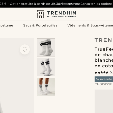
,95 €
-
Option gratuite à partir de
39,00 €
Contactez-nous
d'achats
-
Consulter les options 
costume
Sacs & Portefeuilles
Vêtements & Sous-vêteme
TrueFee
de chau
blanche
en cot
5
Nouveauté
CHOISISSE