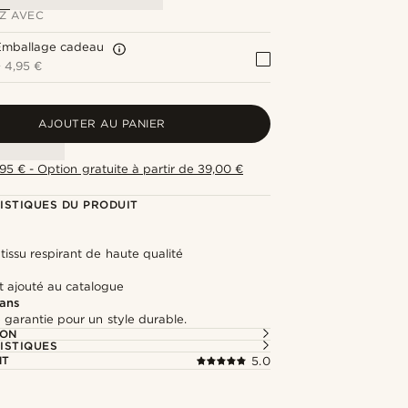
Z AVEC
Emballage cadeau
+
4,95 €
AJOUTER AU PANIER
,95 € - Option gratuite à partir de 39,00 €
ISTIQUES DU PRODUIT
 tissu respirant de haute qualité
ajouté au catalogue
 ans
 garantie pour un style durable.
ION
ISTIQUES
NT
5.0