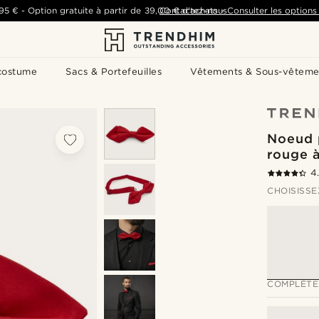
,95 €
-
Option gratuite à partir de
39,00 €
Contactez-nous
d'achats
-
Consulter les options 
costume
Sacs & Portefeuilles
Vêtements & Sous-vêteme
Noeud p
rouge à
4
CHOISISSE
COMPLÉTE