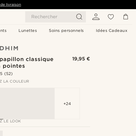
de livraison
Rechercher
nts
Lunettes
Soins personnels
Idées Cadeaux
apillon classique
19,95 €
 pointes
.5
(52)
Z LA COULEUR
+24
Z LE LOOK