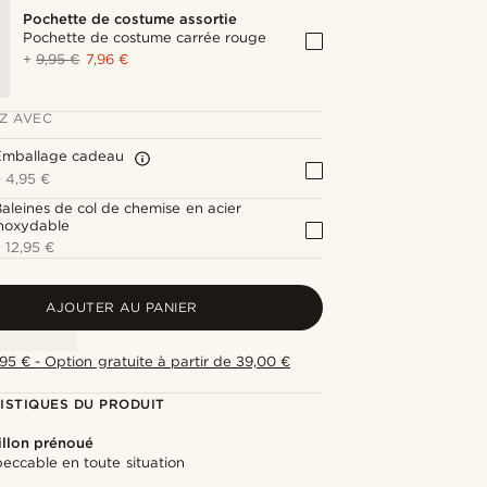
Pochette de costume assortie
Pochette de costume carrée rouge
+
9,95 €
7,96 €
Z AVEC
Emballage cadeau
+
4,95 €
aleines de col de chemise en acier
inoxydable
+
12,95 €
AJOUTER AU PANIER
,95 € - Option gratuite à partir de 39,00 €
ISTIQUES DU PRODUIT
llon prénoué
eccable en toute situation