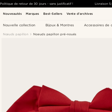
Politique de retour de 30 jours - sans justificatif !
Livraison
5
Nouveautés
Marques
Best-Sellers
Vente d'archives
Nouvelle collection
Bijoux & Montres
Accessoires de 
Nœuds papillon
Noeuds papillon pré-noués