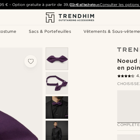
,95 €
-
Option gratuite à partir de
39,00 €
Contactez-nous
d'achats
-
Consulter les options 
costume
Sacs & Portefeuilles
Vêtements & Sous-vêteme
Noeud p
en poin
4
CHOISISSE
COMPLÉTE