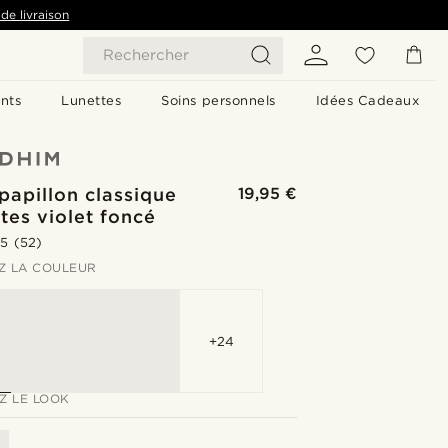
de livraison
Rechercher
nts
Lunettes
Soins personnels
Idées Cadeaux
apillon classique
19,95 €
tes violet foncé
.5
(52)
Z LA COULEUR
+24
Z LE LOOK