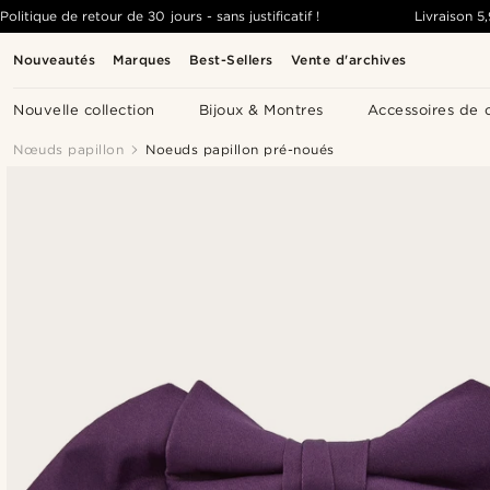
Politique de retour de 30 jours - sans justificatif !
Livraison
5
Nouveautés
Marques
Best-Sellers
Vente d'archives
Nouvelle collection
Bijoux & Montres
Accessoires de 
Nœuds papillon
Noeuds papillon pré-noués