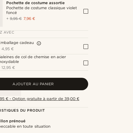
Pochette de costume assortie
Pochette de costume classique violet
foncé
+
9,95 €
7,96 €
Z AVEC
Emballage cadeau
+
4,95 €
aleines de col de chemise en acier
inoxydable
+
12,95 €
AJOUTER AU PANIER
,95 € - Option gratuite à partir de 39,00 €
ISTIQUES DU PRODUIT
llon prénoué
eccable en toute situation