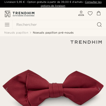
Livraison
5,95 €
- Option gratuite à partir de
39,00 €
d'achats -
Consulter les
options de livraison
Rechercher
Nœuds papillon
Noeuds papillon pré-noués