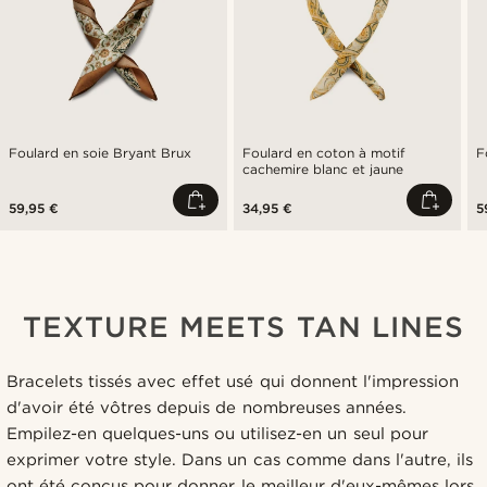
Foulard en soie Bryant Brux
Foulard en coton à motif
F
cachemire blanc et jaune
59,95 €
34,95 €
5
TEXTURE MEETS TAN LINES
Bracelets tissés avec effet usé qui donnent l'impression
d'avoir été vôtres depuis de nombreuses années.
Empilez-en quelques-uns ou utilisez-en un seul pour
exprimer votre style. Dans un cas comme dans l'autre, ils
ont été conçus pour donner le meilleur d'eux-mêmes lors