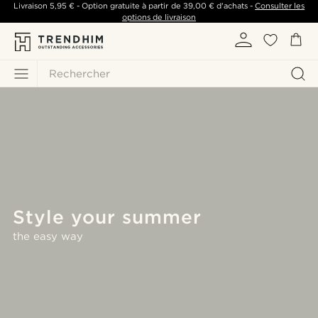
Livraison
5,95 €
- Option gratuite à partir de
39,00 €
d'achats -
Consulter les
options de livraison
Rechercher
Style your summer
the easy way