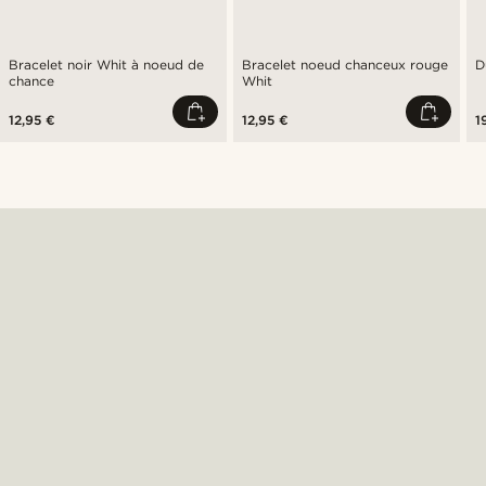
Bracelet noir Whit à noeud de
Bracelet noeud chanceux rouge
D
chance
Whit
12,95 €
12,95 €
1