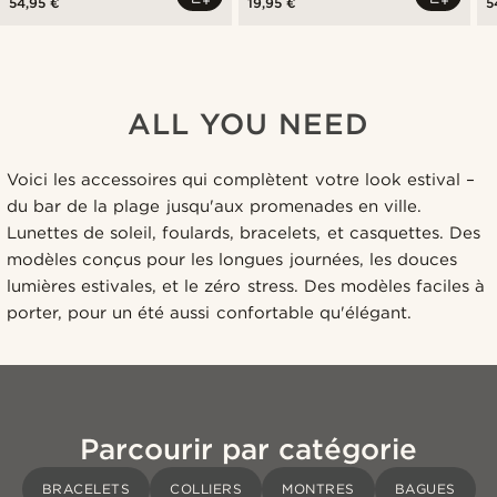
54,95 €
19,95 €
5
ALL YOU NEED
Voici les accessoires qui complètent votre look estival –
du bar de la plage jusqu'aux promenades en ville.
Lunettes de soleil, foulards, bracelets, et casquettes. Des
modèles conçus pour les longues journées, les douces
lumières estivales, et le zéro stress. Des modèles faciles à
porter, pour un été aussi confortable qu'élégant.
Parcourir par catégorie
BRACELETS
COLLIERS
MONTRES
BAGUES