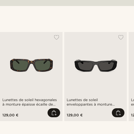
Lunettes de soleil hexagonales
Lunettes de soleil
L
à monture épaisse écaille de
enveloppantes à monture
e
tortue | Arnette 0AN4318
épaisse noire | Arnette
0
0AN4357
129,00 €
129,00 €
1