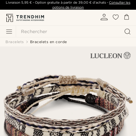
Livraison
5,95 €
- Option gratuite à partir de
39,00 €
d'achats -
Consulter les
options de livraison
Rechercher
Bracelets
Bracelets en corde