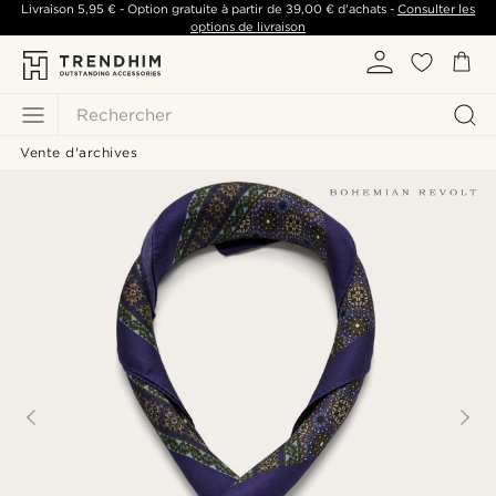
Livraison
5,95 €
- Option gratuite à partir de
39,00 €
d'achats -
Consulter les
options de livraison
Rechercher
Vente d'archives