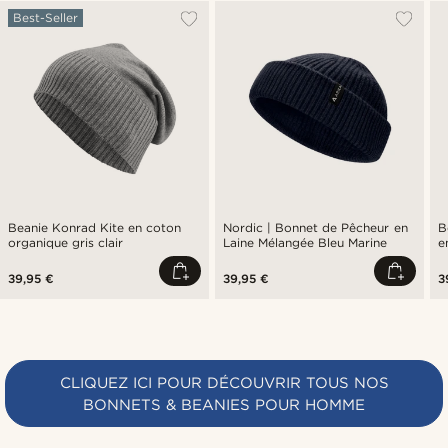
Best-Seller
Beanie Konrad Kite en coton
Nordic | Bonnet de Pêcheur en
B
organique gris clair
Laine Mélangée Bleu Marine
e
39,95 €
39,95 €
3
CLIQUEZ ICI POUR DÉCOUVRIR TOUS NOS
BONNETS & BEANIES POUR HOMME