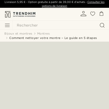
Livraison
5,95 €
- Option gratuite à partir de
39,00 €
d'achats -
Consulter les
options de livraison
Rechercher
Bijoux et montres
Montres
Comment nettoyer votre montre – Le guide en 5 étapes