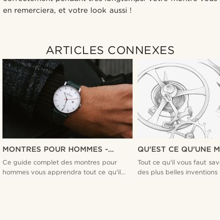
en remerciera, et votre look aussi !
ARTICLES CONNEXES
MONTRES POUR HOMMES -
QU'EST CE QU'UNE 
VOTRE GUIDE ULTIME
MÉCANIQUE AUTOMA
Ce guide complet des montres pour
Tout ce qu'il vous faut savo
hommes vous apprendra tout ce qu'il
des plus belles invention
vous faut savoir pour bien choisir votre
prochaine montre.