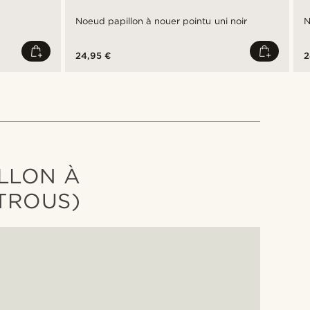
Noeud papillon à nouer pointu uni noir
N
24,95 €
2
LLON À
TROUS)