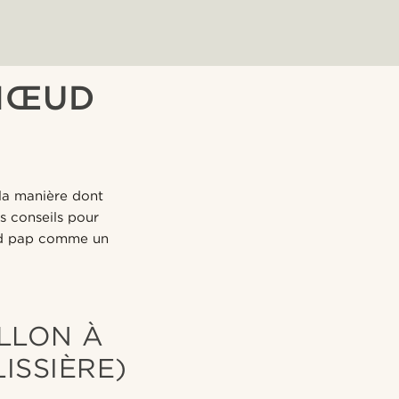
NŒUD
la manière dont
os conseils pour
œud pap comme un
LLON À
ISSIÈRE)