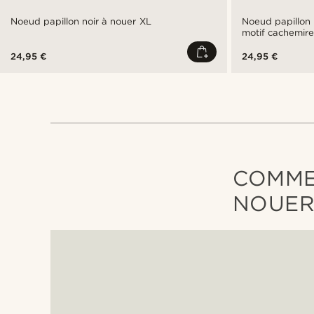
Noeud papillon noir à nouer XL
Noeud papillon 
motif cachemir
24,95 €
24,95 €
COMME
NOUER