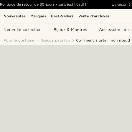
Politique de retour de 30 jours - sans justificatif !
Livraison
5
Nouveautés
Marques
Best-Sellers
Vente d'archives
Nouvelle collection
Bijoux & Montres
Accessoires de 
Pour le costume
Nœuds papillon
Comment ajuster mon nœud p