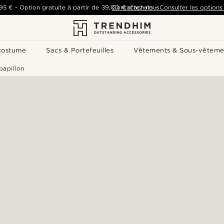
,95 €
-
Option gratuite à partir de
39,00 €
Contactez-nous
d'achats
-
Consulter les options 
costume
Sacs & Portefeuilles
Vêtements & Sous-vêteme
apillon