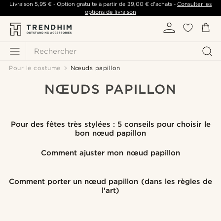
Livraison
5,95 €
- Option gratuite à partir de
39,00 €
d'achats -
Consulter les
options de livraison
Rechercher
Pour le costume
Nœuds papillon
NŒUDS PAPILLON
Pour des fêtes très stylées : 5 conseils pour choisir le
bon nœud papillon
Comment ajuster mon nœud papillon
Comment porter un nœud papillon (dans les règles de
l'art)