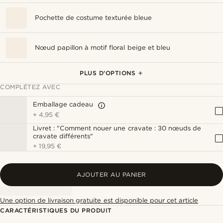
Pochette de costume texturée bleue
Nœud papillon à motif floral beige et bleu
Cravate à motif floral beige et bleu
Boutonnière "La rose"
Boutonnière à fleur ronde orangée
Boutons de manchette argentés à motif zigzag
Pince à cravate argentée avec bordures rayées
PLUS D'OPTIONS
COMPLÉTEZ AVEC
Emballage cadeau
+
4,95 €
Livret : "Comment nouer une cravate : 30 nœuds de
cravate différents"
+
19,95 €
AJOUTER AU PANIER
Une option de livraison gratuite est disponible pour cet article
CARACTÉRISTIQUES DU PRODUIT