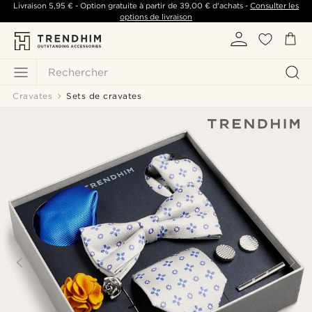
Livraison
5,95 €
- Option gratuite à partir de
39,00 €
d'achats -
Consulter les
options de livraison
Rechercher
Cravates
Sets de cravates