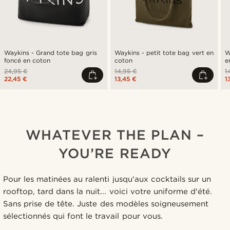
Waykins - Grand tote bag gris
Waykins - petit tote bag vert en
W
foncé en coton
coton
e
24,95 €
14,95 €
1
22,45 €
13,45 €
1
WHATEVER THE PLAN –
YOU’RE READY
Pour les matinées au ralenti jusqu'aux cocktails sur un
rooftop, tard dans la nuit... voici votre uniforme d'été.
Sans prise de tête. Juste des modèles soigneusement
sélectionnés qui font le travail pour vous.