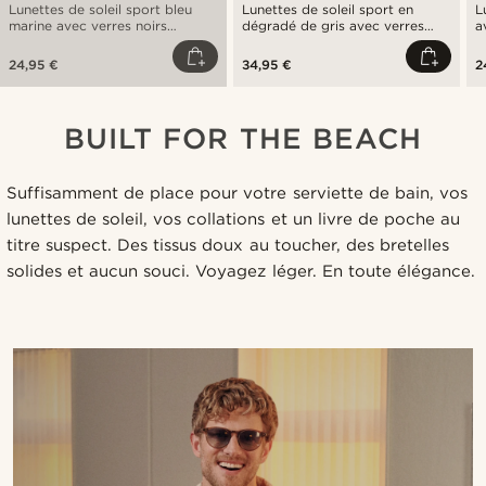
Lunettes de soleil sport bleu
Lunettes de soleil sport en
L
marine avec verres noirs
dégradé de gris avec verres
a
polarisés
noirs polarisés
24,95 €
34,95 €
2
BUILT FOR THE BEACH
Suffisamment de place pour votre serviette de bain, vos
lunettes de soleil, vos collations et un livre de poche au
titre suspect. Des tissus doux au toucher, des bretelles
solides et aucun souci. Voyagez léger. En toute élégance.