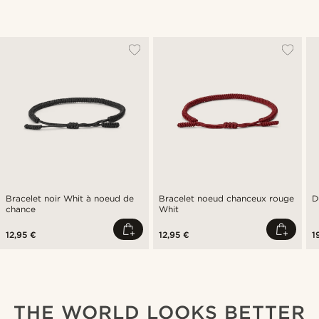
Bracelet noir Whit à noeud de
Bracelet noeud chanceux rouge
D
chance
Whit
12,95 €
12,95 €
1
THE WORLD LOOKS BETTER