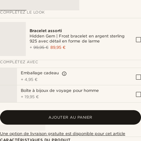
COMPLÉTEZ LE LOOK
Bracelet assorti
Hidden Gem | Frost bracelet en argent sterling
925 avec détail en forme de larme
+
99,95 €
89,95 €
COMPLÉTEZ AVEC
Emballage cadeau
+
4,95 €
Boîte à bijoux de voyage pour homme
+
19,95 €
AJOUTER AU PANIER
Une option de livraison gratuite est disponible pour cet article
CARACTÉRISTIQUES DU PRODUIT