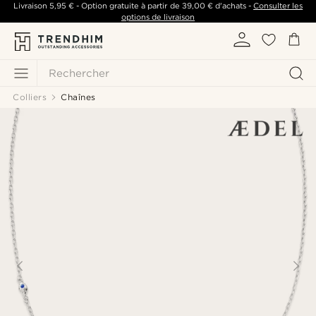
Livraison
5,95 €
- Option gratuite à partir de
39,00 €
d'achats -
Consulter les
options de livraison
Rechercher
Colliers
Chaînes