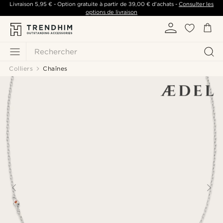
Livraison
5,95 €
- Option gratuite à partir de
39,00 €
d'achats -
Consulter les
options de livraison
Rechercher
Colliers
Chaînes