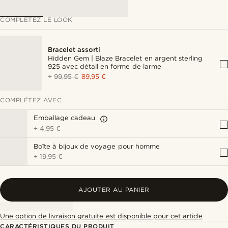
COMPLÉTEZ LE LOOK
Bracelet assorti
Hidden Gem | Blaze Bracelet en argent sterling
925 avec détail en forme de larme
+
99,95 €
89,95 €
COMPLÉTEZ AVEC
Emballage cadeau
+
4,95 €
Boîte à bijoux de voyage pour homme
+
19,95 €
AJOUTER AU PANIER
Une option de livraison gratuite est disponible pour cet article
CARACTÉRISTIQUES DU PRODUIT