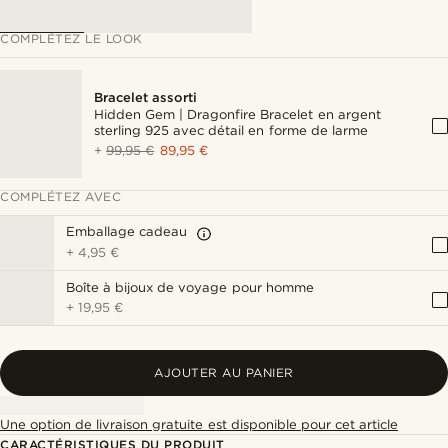
COMPLÉTEZ LE LOOK
Bracelet assorti
Hidden Gem | Dragonfire Bracelet en argent
sterling 925 avec détail en forme de larme
+
99,95 €
89,95 €
COMPLÉTEZ AVEC
Emballage cadeau
+
4,95 €
Boîte à bijoux de voyage pour homme
+
19,95 €
AJOUTER AU PANIER
Une option de livraison gratuite est disponible pour cet article
CARACTÉRISTIQUES DU PRODUIT