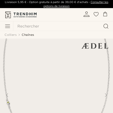
Livraison
5,95 €
- Option gratuite à partir de
39,00 €
d'achats -
Consulter les
options de livraison
Rechercher
Colliers
Chaînes