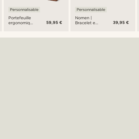
Personnalisable
Personnalisable
Portefeuille
Nomen |
59,95 €
39,95 €
ergonomique
Bracelet en
en cuir
acier
havane
inoxydable
California
argenté
avec plaque
d'identification
- 10 mm