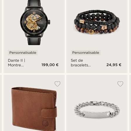
Personnalisable
Personnalisable
Dante II |
Set de
199,00 €
24,95 €
Montre
bracelets
squelette
Miro en oeils
en acier
de tigre,
inoxydable
pierres de
couleur
lave & noix
noir et or
de coco
avec
bracelet en
cuir