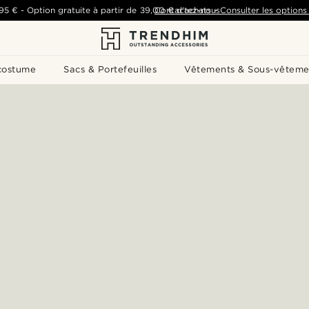
,95 €
-
Option gratuite à partir de
39,00 €
Contactez-nous
d'achats
-
Consulter les options 
costume
Sacs & Portefeuilles
Vêtements & Sous-vêteme