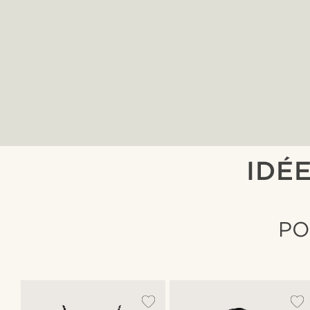
IDÉ
PO