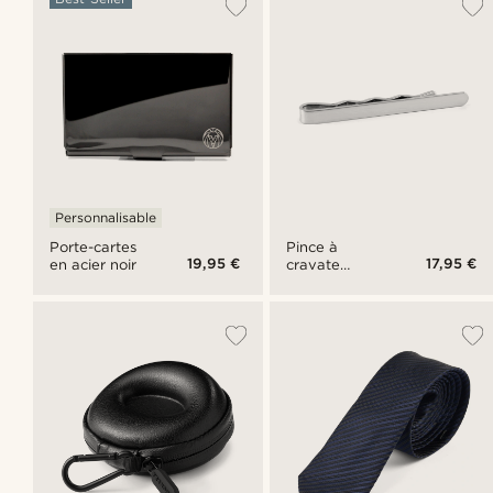
Personnalisable
Porte-cartes
Pince à
19,95 €
17,95 €
en acier noir
cravate
arrondie
argentée
polie de 5.5
cm