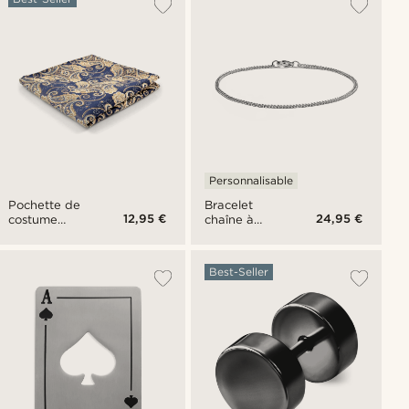
Personnalisable
Pochette de
Bracelet
12,95 €
24,95 €
costume
chaîne à
bleue à motif
mailles
cachemire
argentées -
2 mm
Best-Seller