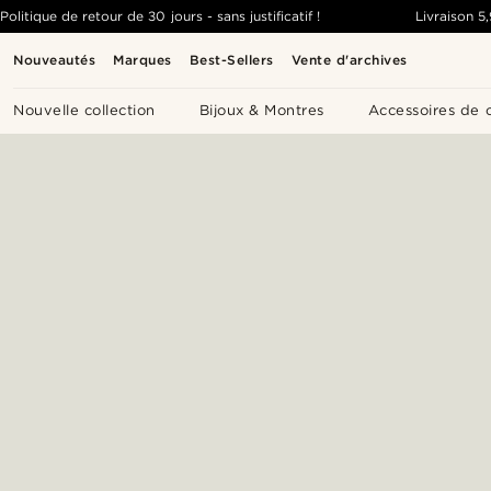
Politique de retour de 30 jours - sans justificatif !
Livraison
5
Nouveautés
Marques
Best-Sellers
Vente d'archives
Nouvelle collection
Bijoux & Montres
Accessoires de 