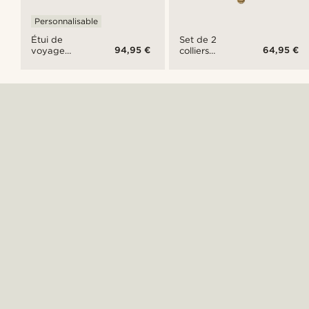
Personnalisable
Étui de
Set de 2
94,95 €
64,95 €
voyage
colliers
pour
assortis :
montres en
chaîne
cuir pleine
Figaro
fleur noir
dorée et
pièce de
monnaie
Viking