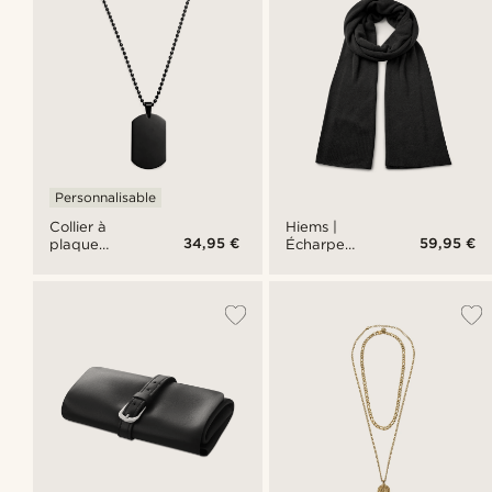
Personnalisable
Collier à
Hiems |
34,95 €
59,95 €
plaque
Écharpe
d'identité
noire en
noire
coton
recyclé