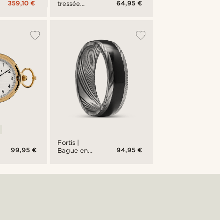
359,10 €
64,95 €
tressée
noire en cuir
italien
pleine fleur
Fortis |
99,95 €
94,95 €
Bague en
acier Damas
gris
gunmetal et
argent avec
incrustation
en onyx - 7
mm