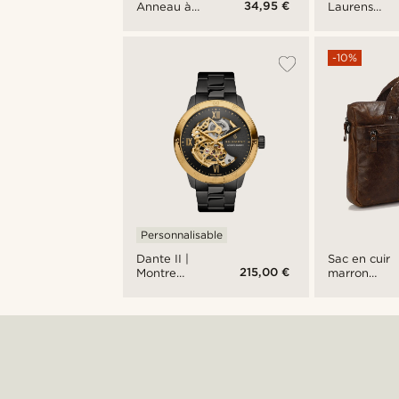
34,95 €
Anneau à
Laurens
double
Ternion en
rainure en
acier
acier
inoxydable
-10%
inoxydable
brossé et
poli - 8 mm
Personnalisable
Sac en cuir
Dante II |
215,00 €
marron
Montre
Everyday
squelette
couleur noir
et or à
mécanisme
doré