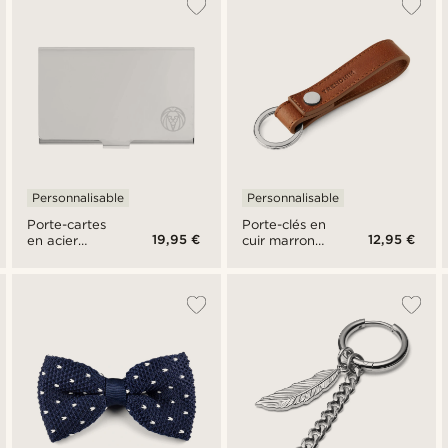
Personnalisable
Personnalisable
Porte-cartes
Porte-clés en
19,95 €
12,95 €
en acier
cuir marron à
argenté
boucle et
rivet
métallique