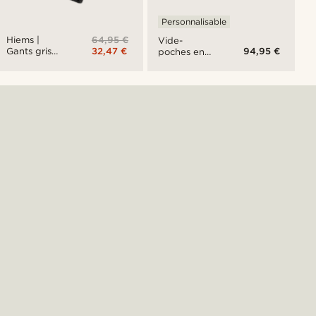
Personnalisable
64,95 €
Hiems |
Vide-
32,47 €
94,95 €
Gants gris
poches en
en cuir et en
cuir noir
laine
pour bijoux
et montres