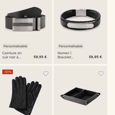
Personnalisable
Personnalisable
Ceinture en
Nomen |
59,95 €
59,95 €
cuir noir à
Bracelet
verrouillage
triple en cuir
automatique
bolo noir
avec plaque
-50%
d'identité en
métal
argenté