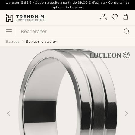
Livraison
5,95 €
- Option gratuite à partir de
39,00 €
d'achats -
Consulter les
options de livraison
Rechercher
Bagues
Bagues en acier