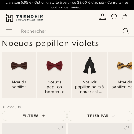
Livraison
5,95 €
- Option gratuite à partir de
39,00 €
d'achats -
Consulter les
options de livraison
Rechercher
Noeuds papillon violets
Nœuds
Nœuds
Nœuds
Nœuds
papillon
papillon
papillon noirs à
papillon do
bordeaux
nouer soi-
même
31 Produits
FILTRES
TRIER PAR
Le plus populaire