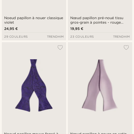
Noeud papillon à nouer classique
Nœud papillon pré-noué tissu
violet
gros-grain à pointes - rouge
écarlate
24,95 €
19,95 €
29 COULEURS
TRENDHIM
23 COULEURS
TRENDHIM
Noeud papillon mauve foncé à
Nœud papillon à nouer en satin