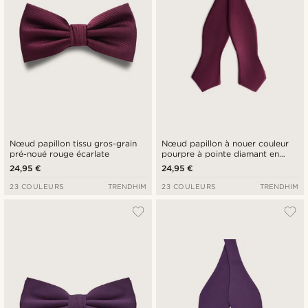
Nœud papillon tissu gros-grain
Nœud papillon à nouer couleur
pré-noué rouge écarlate
pourpre à pointe diamant en
gros-grain
24,95 €
24,95 €
23 COULEURS
TRENDHIM
23 COULEURS
TRENDHIM