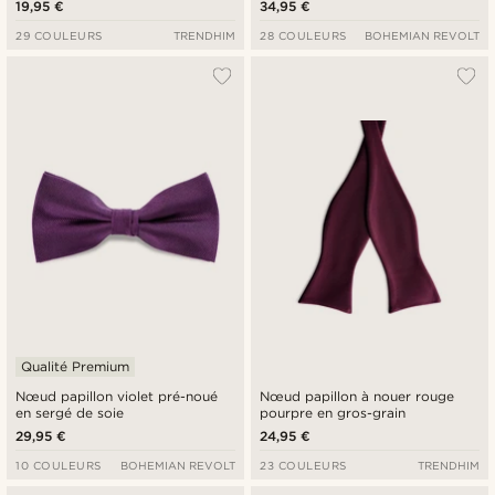
19,95 €
34,95 €
29 COULEURS
TRENDHIM
28 COULEURS
BOHEMIAN REVOLT
Qualité Premium
Nœud papillon violet pré-noué
Nœud papillon à nouer rouge
en sergé de soie
pourpre en gros-grain
29,95 €
24,95 €
10 COULEURS
BOHEMIAN REVOLT
23 COULEURS
TRENDHIM