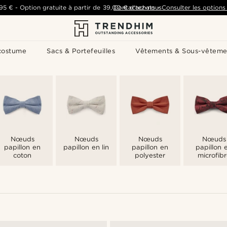
,95 €
-
Option gratuite à partir de
39,00 €
Contactez-nous
d'achats
-
Consulter les options 
costume
Sacs & Portefeuilles
Vêtements & Sous-vêteme
Nœuds
Nœuds
Nœuds
Nœuds
papillon en
papillon en lin
papillon en
papillon 
coton
polyester
microfibr