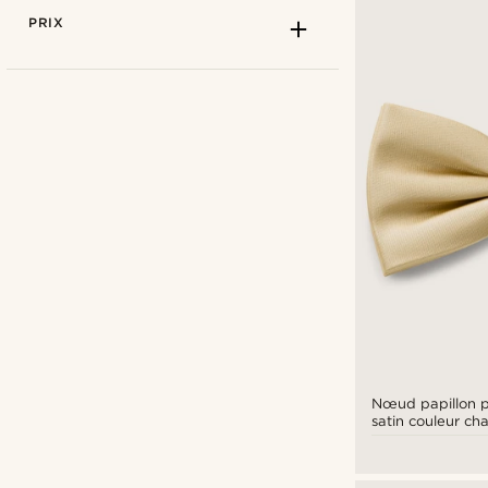
PRIX
Bohemian Revolt
(5)
Fawler
(1)
Tailor Toki
(3)
Nœud papillon 
satin couleur c
Trendhim
(19)
€
€