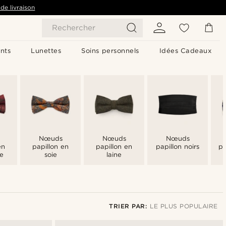
de livraison
Rechercher
nts
Lunettes
Soins personnels
Idées Cadeaux
Nœuds
Nœuds
Nœuds
en
papillon en
papillon en
papillon noirs
pa
e
soie
laine
TRIER PAR:
LE PLUS POPULAIRE