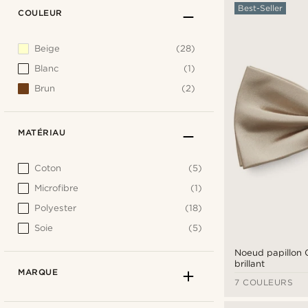
Best-Seller
COULEUR
Beige
(28)
Blanc
(1)
Brun
(2)
MATÉRIAU
Coton
(5)
Microfibre
(1)
Polyester
(18)
Soie
(5)
Noeud papillon
brillant
MARQUE
7 COULEURS