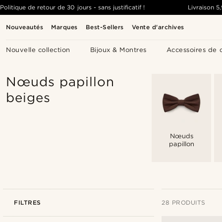
Politique de retour de 30 jours - sans justificatif !
Livraison
5
Nouveautés
Marques
Best-Sellers
Vente d'archives
Nouvelle collection
Bijoux & Montres
Accessoires de 
Nœuds papillon
beiges
Nœuds
papillon
FILTRES
28 PRODUITS