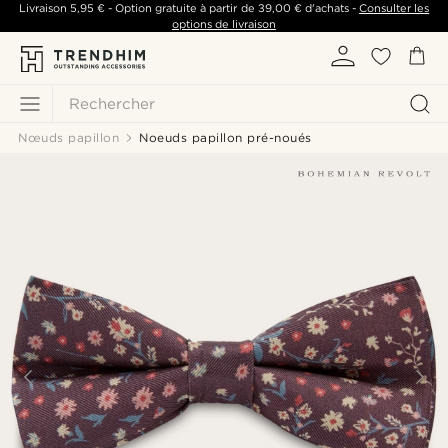
Livraison
5,95 €
- Option gratuite à partir de
39,00 €
d'achats -
Consulter les
options de livraison
Rechercher
Nœuds papillon
Noeuds papillon pré-noués