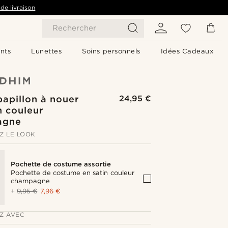
de livraison
Rechercher
nts
Lunettes
Soins personnels
Idées Cadeaux
apillon à nouer
24,95 €
n couleur
agne
Z LE LOOK
Pochette de costume assortie
Pochette de costume en satin couleur
champagne
+
9,95 €
7,96 €
Z AVEC