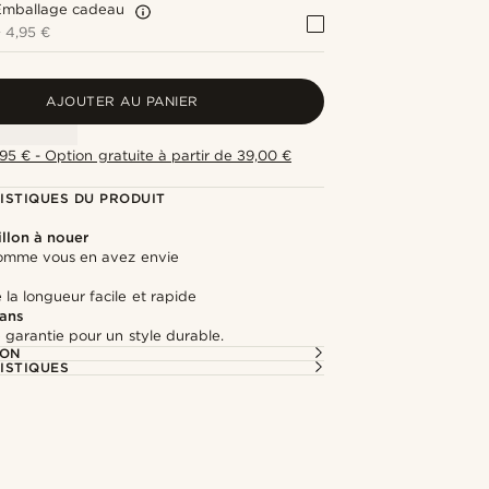
Emballage cadeau
+
4,95 €
AJOUTER AU PANIER
,95 € - Option gratuite à partir de 39,00 €
ISTIQUES DU PRODUIT
llon à nouer
omme vous en avez envie
la longueur facile et rapide
 ans
 garantie pour un style durable.
ION
ISTIQUES