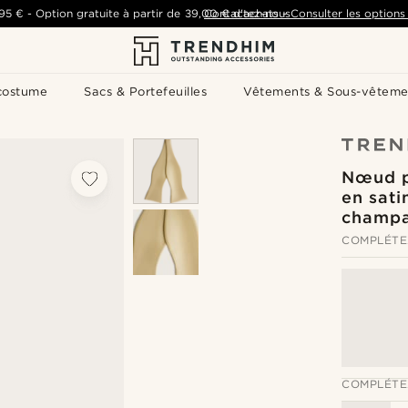
,95 €
-
Option gratuite à partir de
39,00 €
Contactez-nous
d'achats
-
Consulter les options 
costume
Sacs & Portefeuilles
Vêtements & Sous-vêteme
Nœud p
en sati
champ
COMPLÉTE
COMPLÉTE