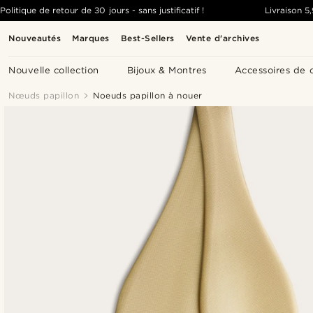
Politique de retour de 30 jours - sans justificatif !
Livraison
5
Nouveautés
Marques
Best-Sellers
Vente d'archives
Nouvelle collection
Bijoux & Montres
Accessoires de 
Nœuds papillon
Noeuds papillon à nouer