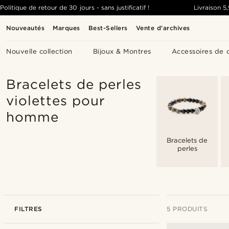
Politique de retour de 30 jours - sans justificatif !
Livraison
5
Nouveautés
Marques
Best-Sellers
Vente d'archives
Nouvelle collection
Bijoux & Montres
Accessoires de 
Bracelets de perles
violettes pour
homme
Bracelets de
perles
FILTRES
5 PRODUITS