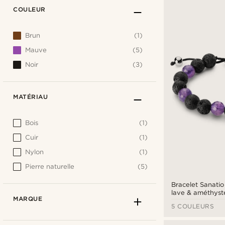
COULEUR
Brun
(1)
Mauve
(5)
Noir
(3)
MATÉRIAU
Bois
(1)
Cuir
(1)
Nylon
(1)
Pierre naturelle
(5)
Bracelet Sanatio
lave & améthys
MARQUE
5 COULEURS