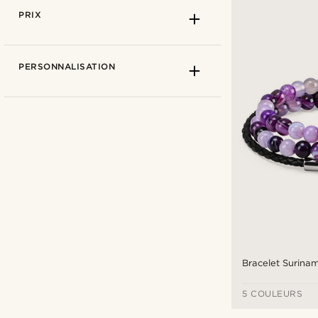
PRIX
PERSONNALISATION
Arkai
(2)
Lucleon
(2)
Neshraw
(1)
Bracelet Surina
5 COULEURS
€
€