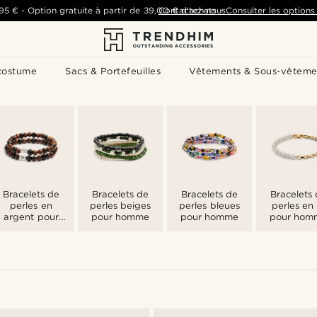
,95 €
-
Option gratuite à partir de
39,00 €
Contactez-nous
d'achats
-
Consulter les options 
costume
Sacs & Portefeuilles
Vêtements & Sous-vêteme
Bracelets de
Bracelets de
Bracelets de
Bracelets
perles en
perles beiges
perles bleues
perles en 
argent pour
pour homme
pour homme
pour hom
homme