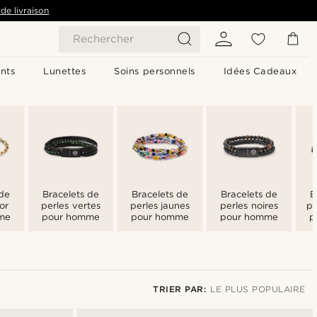
de livraison
Rechercher
nts
Lunettes
Soins personnels
Idées Cadeaux
 de
Bracelets de
Bracelets de
Bracelets de
B
or
perles vertes
perles jaunes
perles noires
pe
me
pour homme
pour homme
pour homme
p
TRIER PAR:
LE PLUS POPULAIRE