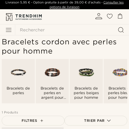
Livraison
5,95 €
- Option gratuite à partir de
39,00 €
d'achats -
Consulter les
options de livraison
Rechercher
Bracelets cordon avec perles
pour homme
Bracelets de
Bracelets de
Bracelets de
Bracelets 
perles
perles en
perles beiges
perles bleu
argent pour
pour homme
pour hom
homme
1 Produits
FILTRES
TRIER PAR