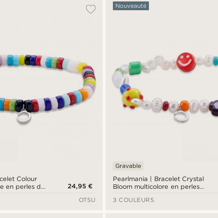
Nouveauté
Gravable
celet Colour
Pearlmania | Bracelet Crystal
24,95 €
e en perles de
Bloom multicolore en perles
d'eau douce et perles en verre
OTSU
3 COULEURS