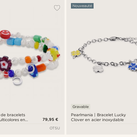
Nouveauté
Gravable
 de bracelets
Pearlmania | Bracelet Lucky
79,95 €
lticolores en
Clover en acier inoxydable
ce et perles de
OTSU