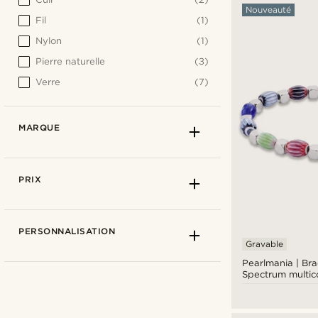
Nouveauté
Fil
(1)
Nylon
(1)
Pierre naturelle
(3)
Verre
(7)
MARQUE
PRIX
PERSONNALISATION
Gravable
Pearlmania | Br
Spectrum multico
de verre & acier