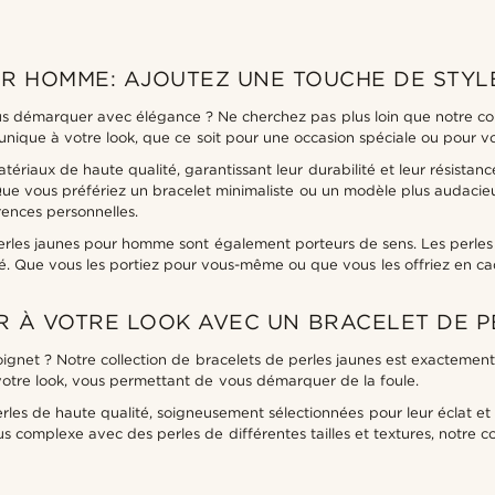
R HOMME: AJOUTEZ UNE TOUCHE DE STYL
s démarquer avec élégance ? Ne cherchez pas plus loin que notre col
unique à votre look, que ce soit pour une occasion spéciale ou pour v
ériaux de haute qualité, garantissant leur durabilité et leur résistan
Que vous préfériez un bracelet minimaliste ou un modèle plus audacieux
ences personnelles.
rles jaunes pour homme sont également porteurs de sens. Les perles jau
ité. Que vous les portiez pour vous-même ou que vous les offriez en ca
 À VOTRE LOOK AVEC UN BRACELET DE P
ignet ? Notre collection de bracelets de perles jaunes est exactemen
votre look, vous permettant de vous démarquer de la foule.
erles de haute qualité, soigneusement sélectionnées pour leur éclat e
complexe avec des perles de différentes tailles et textures, notre col