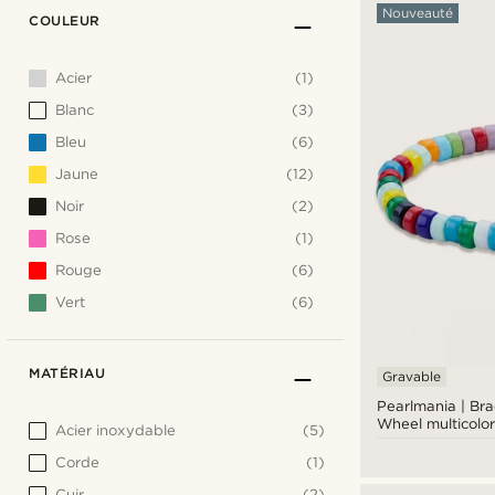
Nouveauté
COULEUR
Acier
(1)
Blanc
(3)
Bleu
(6)
Jaune
(12)
Noir
(2)
Rose
(1)
Rouge
(6)
Vert
(6)
MATÉRIAU
Gravable
Pearlmania | Bra
Wheel multicolor
Acier inoxydable
(5)
verre
Corde
(1)
Cuir
(2)