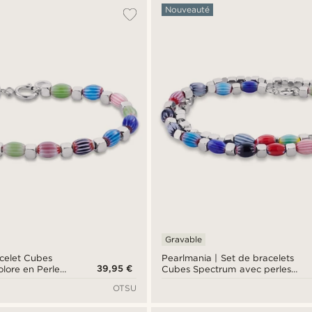
Nouveauté
Gravable
acelet Cubes
Pearlmania | Set de bracelets
39,95 €
lore en Perles
Cubes Spectrum avec perles
 inoxydable
en verre multicolores et acier
OTSU
inoxydable