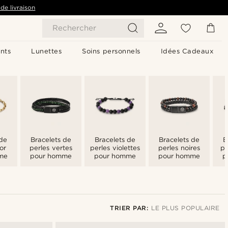
de livraison
Rechercher
nts
Lunettes
Soins personnels
Idées Cadeaux
 de
Bracelets de
Bracelets de
Bracelets de
B
or
perles vertes
perles violettes
perles noires
pe
me
pour homme
pour homme
pour homme
p
TRIER PAR:
LE PLUS POPULAIRE