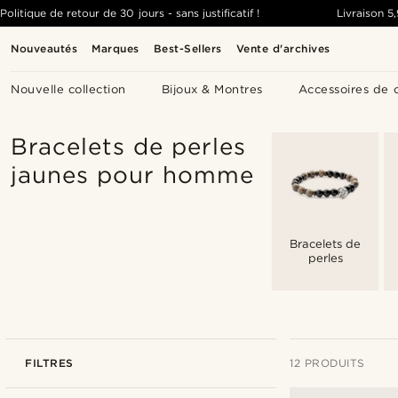
Politique de retour de 30 jours - sans justificatif !
Livraison
5
Nouveautés
Marques
Best-Sellers
Vente d'archives
Nouvelle collection
Bijoux & Montres
Accessoires de 
Bracelets de perles
jaunes pour homme
Bracelets de
perles
FILTRES
12 PRODUITS