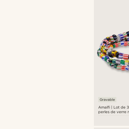
Lucleon
(2)
Neshraw
(1)
Otsu
(7)
Tailor Toki
(1)
Waykins
(1)
€
€
Types de personnalisation
Gravure
(10)
Gravable
Amalfi | Lot de 
perles de verre 