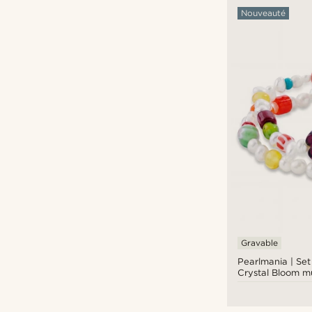
Nouveauté
Gravable
Pearlmania | Set
Crystal Bloom mu
perles d'eau dou
verre