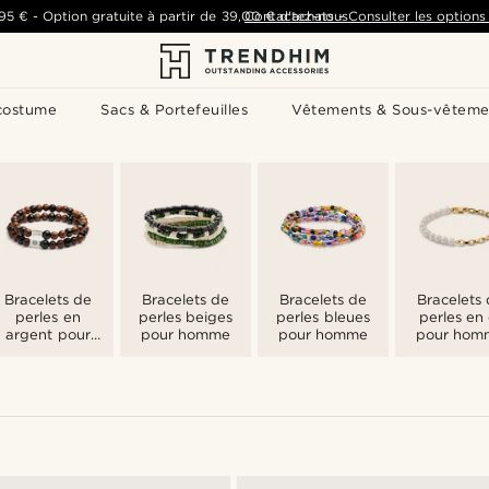
,95 €
-
Option gratuite à partir de
39,00 €
Contactez-nous
d'achats
-
Consulter les options 
costume
Sacs & Portefeuilles
Vêtements & Sous-vêteme
Bracelets de
Bracelets de
Bracelets de
Bracelets
perles en
perles beiges
perles bleues
perles en 
argent pour
pour homme
pour homme
pour hom
homme