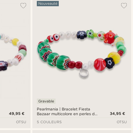
Le plus populaire
Nouveauté
Nouveautés
Prix croissant
Prix décroissant
Gravable
Pearlmania | Bracelet Fiesta
49,95 €
34,95 €
Bazaar multicolore en perles de
verre
OTSU
5 COULEURS
OTSU