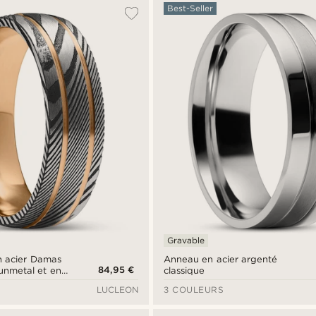
Best-Seller
Gravable
n acier Damas
Anneau en acier argenté
84,95 €
gunmetal et en
classique
r rose à double
LUCLEON
3 COULEURS
m