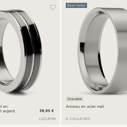
Best-Seller
Gravable
et en
Anneau en acier mat
39,95 €
t argent
LUCLEON
6 COULEURS