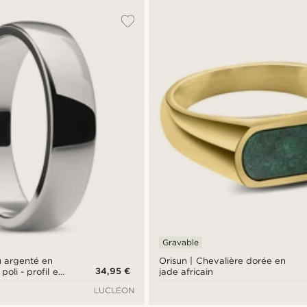
Gravable
 argenté en
Orisun | Chevalière dorée en
34,95 €
poli - profil en
jade africain
LUCLEON