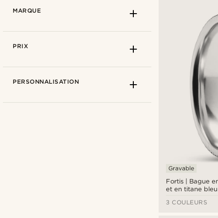
MARQUE
PRIX
PERSONNALISATION
Gravable
Fortis | Bague e
Ædel
(5)
et en titane ble
cannelure - 7 m
Arkai
(22)
3 COULEURS
Fawler
(1)