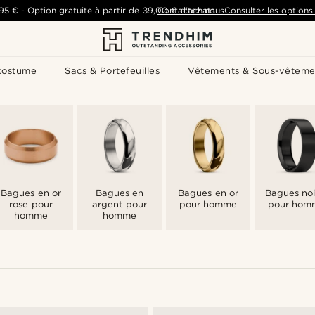
,95 €
-
Option gratuite à partir de
39,00 €
Contactez-nous
d'achats
-
Consulter les options 
costume
Sacs & Portefeuilles
Vêtements & Sous-vêteme
Bagues en or
Bagues en
Bagues en or
Bagues noi
rose pour
argent pour
pour homme
pour hom
homme
homme