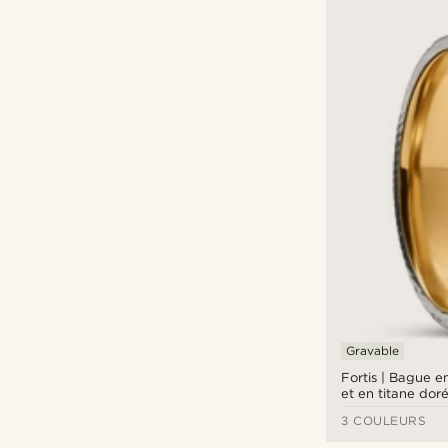
Gravable
Fortis | Bague e
et en titane dor
cannelure - 7 m
3 COULEURS