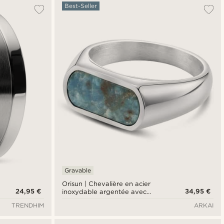
Le plus populaire
Best-Seller
Nouveautés
Prix croissant
Prix décroissant
Gravable
Orisun | Chevalière en acier
24,95 €
34,95 €
inoxydable argentée avec
pierre apatite
TRENDHIM
ARKAI