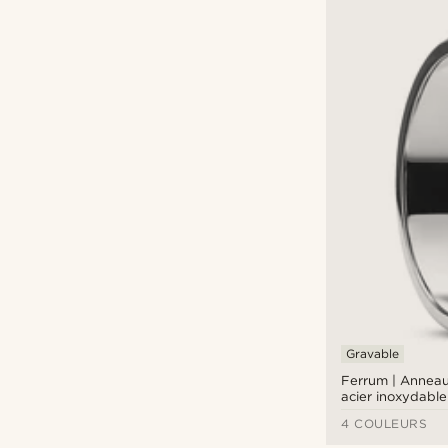
Gravable
Ferrum | Anneau
acier inoxydable 
'D' - 6 mm
4 COULEURS