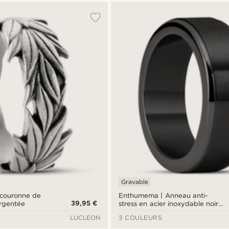
Gravable
 couronne de
Enthumema | Anneau anti-
39,95 €
argentée
stress en acier inoxydable noir
brossé - 8 mm
LUCLEON
3 COULEURS