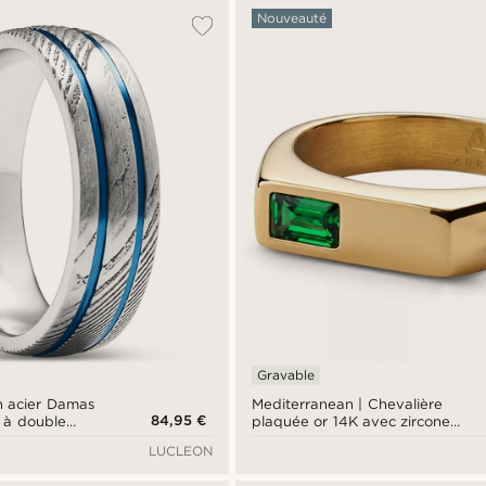
Nouveauté
Gravable
n acier Damas
Mediterranean | Chevalière
84,95 €
u à double
plaquée or 14K avec zircone
m
vert émeraude
LUCLEON