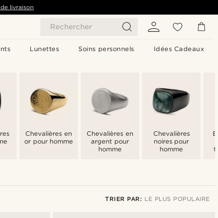
de livraison
Rechercher
nts
Lunettes
Soins personnels
Idées Cadeaux
res
Chevalières en
Chevalières en
Chevalières
B
me
or pour homme
argent pour
noires pour
homme
homme
t
TRIER PAR:
LE PLUS POPULAIRE