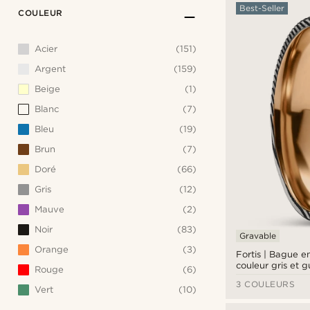
Best-Seller
COULEUR
Acier
(151)
Argent
(159)
Beige
(1)
Blanc
(7)
Bleu
(19)
Brun
(7)
Doré
(66)
Gris
(12)
Mauve
(2)
Noir
(83)
Gravable
Orange
(3)
Fortis | Bague e
couleur gris et 
Rouge
(6)
titane couleur o
3 COULEURS
cannelure - 7 m
Vert
(10)