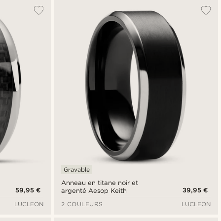
Gravable
Anneau en titane noir et
59,95 €
39,95 €
argenté Aesop Keith
LUCLEON
2 COULEURS
LUCLEON