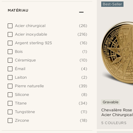
Best-Seller
MATÉRIAU
Acier chirurgical
(26)
Acier inoxydable
(216)
Argent sterling 925
(16)
Bois
(1)
Céramique
(10)
Émail
(4)
Laiton
(2)
Pierre naturelle
(39)
Silicone
(8)
Gravable
Titane
(34)
Chevalière Rose
Tungstène
(11)
Acier Chirurgica
Zircone
(18)
5 COULEURS