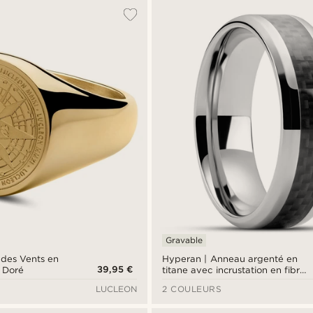
Gravable
 des Vents en
Hyperan | Anneau argenté en
39,95 €
l Doré
titane avec incrustation en fibre
de carbone - 8 mm
LUCLEON
2 COULEURS