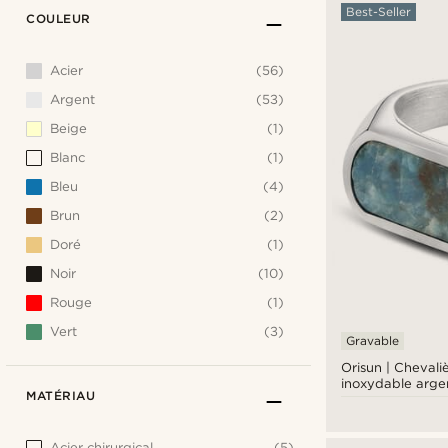
Best-Seller
COULEUR
Acier
(56)
Argent
(53)
Beige
(1)
Blanc
(1)
Bleu
(4)
Brun
(2)
Doré
(1)
Noir
(10)
Rouge
(1)
Vert
(3)
Gravable
Orisun | Chevali
inoxydable arge
MATÉRIAU
pierre apatite
Acier chirurgical
(5)