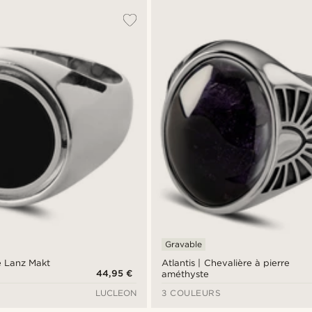
Gravable
e Lanz Makt
Atlantis | Chevalière à pierre
44,95 €
améthyste
LUCLEON
3 COULEURS