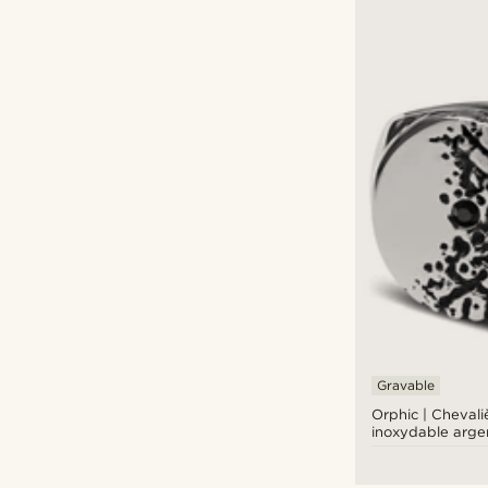
Gravable
Orphic | Chevali
inoxydable arge
zircone noire et 
volcanique