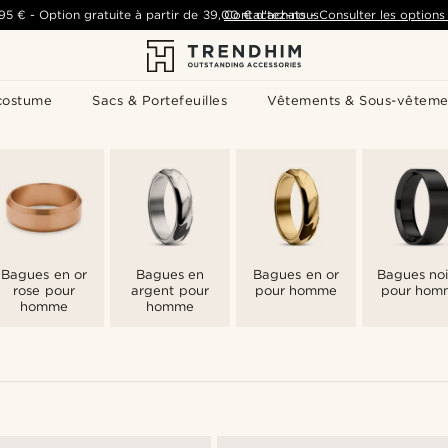
,95 €
-
Option gratuite à partir de
39,00 €
Contactez-nous
d'achats
-
Consulter les options 
costume
Sacs & Portefeuilles
Vêtements & Sous-vêteme
Bagues en or
Bagues en
Bagues en or
Bagues noi
rose pour
argent pour
pour homme
pour hom
homme
homme