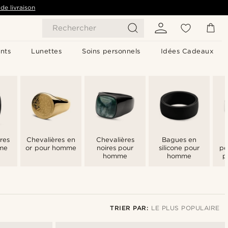
de livraison
Rechercher
nts
Lunettes
Soins personnels
Idées Cadeaux
res
Chevalières en
Chevalières
Bagues en
me
or pour homme
noires pour
silicone pour
pe
homme
homme
p
TRIER PAR:
LE PLUS POPULAIRE