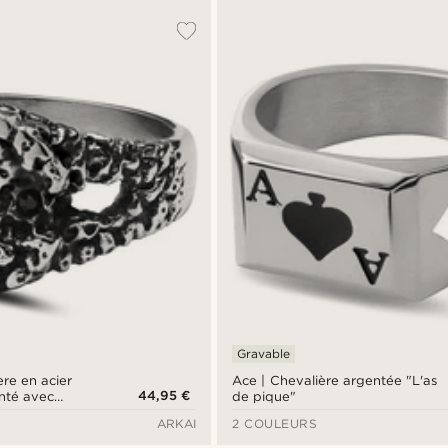
Gravable
ère en acier
Ace | Chevalière argentée "L'as
44,95 €
nté avec
de pique"
motif
ARKAI
2 COULEURS