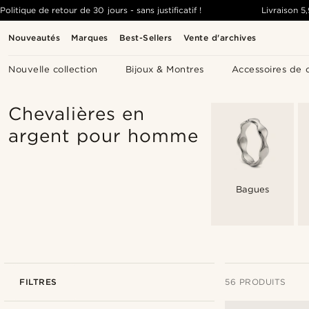
Politique de retour de 30 jours - sans justificatif !
Livraison
5
Nouveautés
Marques
Best-Sellers
Vente d'archives
Nouvelle collection
Bijoux & Montres
Accessoires de 
Chevalières en
argent pour homme
Bagues
FILTRES
56 PRODUITS