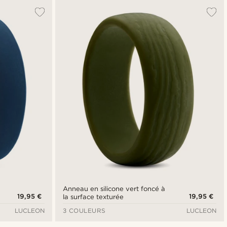
Anneau en silicone vert foncé à
19,95 €
19,95 €
la surface texturée
LUCLEON
3 COULEURS
LUCLEON