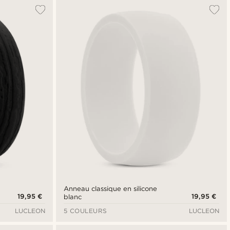
Le plus populaire
Nouveautés
Prix croissant
Prix décroissant
Anneau classique en silicone
19,95 €
19,95 €
blanc
LUCLEON
5 COULEURS
LUCLEON