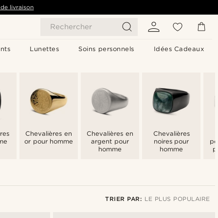
de livraison
Rechercher
nts
Lunettes
Soins personnels
Idées Cadeaux
res
Chevalières en
Chevalières en
Chevalières
me
or pour homme
argent pour
noires pour
pe
homme
homme
p
TRIER PAR:
LE PLUS POPULAIRE