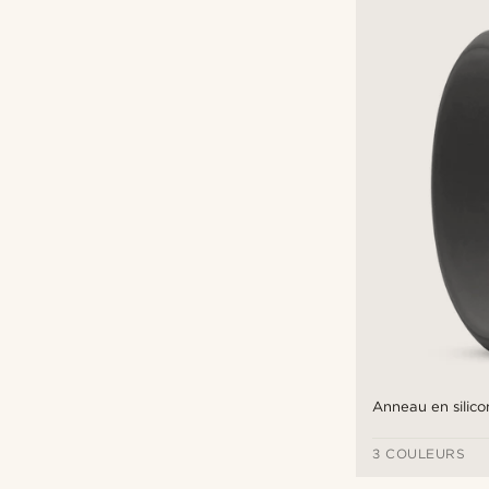
€
€
Anneau en silico
3 COULEURS