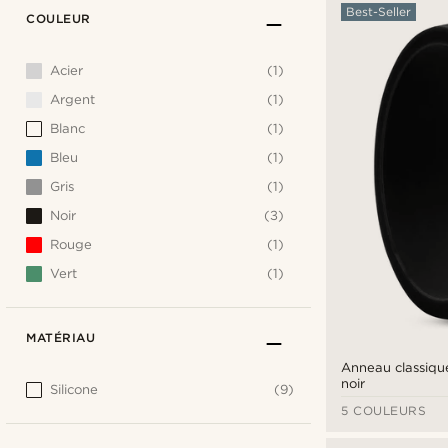
Best-Seller
COULEUR
Acier
(1)
Argent
(1)
Blanc
(1)
Bleu
(1)
Gris
(1)
Noir
(3)
Rouge
(1)
Vert
(1)
MATÉRIAU
Anneau classique
noir
Silicone
(9)
5 COULEURS