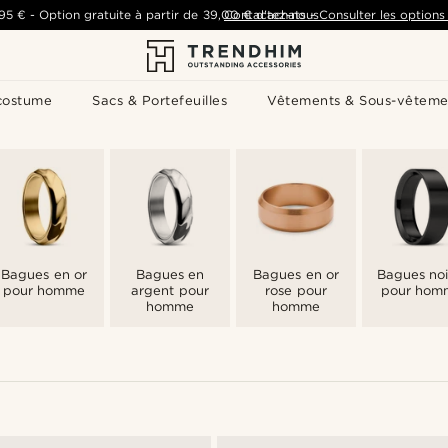
,95 €
-
Option gratuite à partir de
39,00 €
Contactez-nous
d'achats
-
Consulter les options 
costume
Sacs & Portefeuilles
Vêtements & Sous-vêteme
Bagues en or
Bagues en
Bagues en or
Bagues noi
pour homme
argent pour
rose pour
pour hom
homme
homme