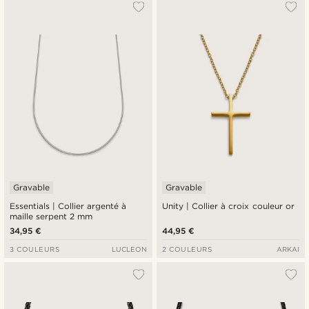
Le plus populaire
Nouveautés
Prix croissant
Prix décroissant
Gravable
Gravable
Essentials | Collier argenté à
Unity | Collier à croix couleur or
maille serpent 2 mm
34,95 €
44,95 €
3 COULEURS
LUCLEON
2 COULEURS
ARKAI