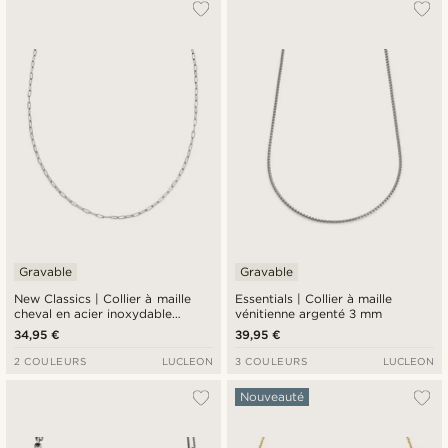
Gravable
Gravable
New Classics | Collier à maille
Essentials | Collier à maille
cheval en acier inoxydable
vénitienne argenté 3 mm
argenté - 3 mm
34,95 €
39,95 €
2 COULEURS
LUCLEON
3 COULEURS
LUCLEON
Nouveauté