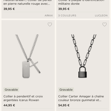
en pierre naturelle rouge avec
militaire dorée
pendentif étoile de mer
39,95 €
39,95 €
ARKAI
3 COULEURS
LUCLEON
Gravable
Gravable
Collier à pendentif et croix
Collier Carter Amager à chaîne
argentées Icarus Rowan
couleur bronze gunmetal et
pendentif cadenas
44,95 €
54,95 €