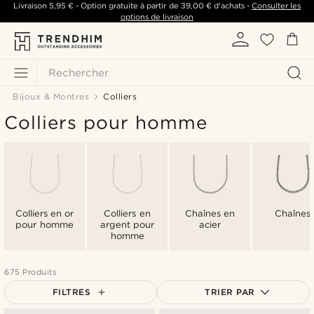
Livraison
5,95 €
- Option gratuite à partir de
39,00 €
d'achats -
Consulter les
options de livraison
Rechercher
Bijoux & Montres
Colliers
Colliers pour homme
Colliers en or
Colliers en
Chaînes en
Chaînes
pour homme
argent pour
acier
homme
675 Produits
FILTRES
TRIER PAR