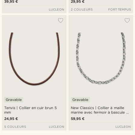
39,95 €
29,95 €
LUCLEON
2 COULEURS
FORT TEMPUS
Gravable
Gravable
Tenvis | Collier en cuir brun 5
New Classics | Collier à maille
mm
marine avec fermoir à bascule en
acier inoxydable argenté
24,95 €
59,95 €
5 COULEURS
LUCLEON
LUCLEON