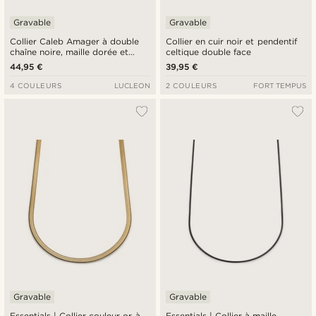
Gravable
Gravable
Collier Caleb Amager à double
Collier en cuir noir et pendentif
chaîne noire, maille dorée et
celtique double face
pendentif Smiley
44,95 €
39,95 €
4 COULEURS
LUCLEON
2 COULEURS
FORT TEMPUS
Gravable
Gravable
Essentials | Collier couleur or à
Essentials | Collier à maille