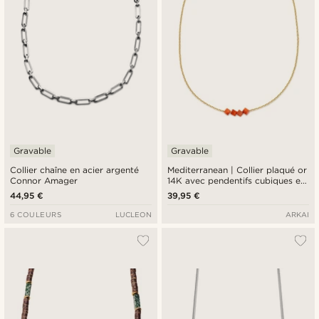
Gravable
Gravable
Collier chaîne en acier argenté
Mediterranean | Collier plaqué or
Connor Amager
14K avec pendentifs cubiques en
pierre naturelle rouge
44,95 €
39,95 €
6 COULEURS
LUCLEON
ARKAI