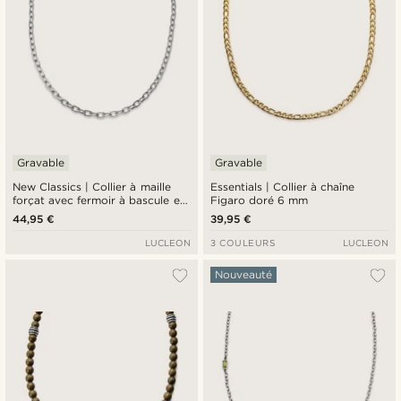
Gravable
Gravable
New Classics | Collier à maille
Essentials | Collier à chaîne
forçat avec fermoir à bascule en
Figaro doré 6 mm
acier inoxydable argenté - 6,5
44,95 €
39,95 €
mm
LUCLEON
3 COULEURS
LUCLEON
Nouveauté