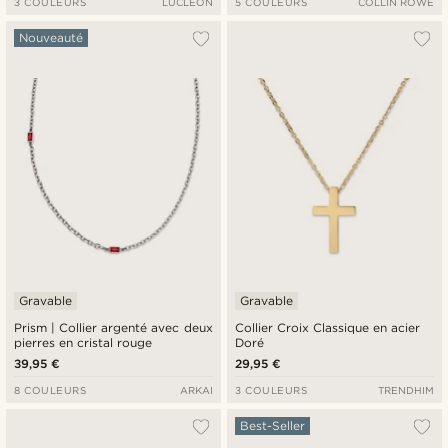
3 COULEURS
LUCLEON
5 COULEURS
COLLIN ROWE
Nouveauté
Gravable
Gravable
Prism | Collier argenté avec deux
Collier Croix Classique en acier
pierres en cristal rouge
Doré
39,95 €
29,95 €
8 COULEURS
ARKAI
3 COULEURS
TRENDHIM
Best-Seller