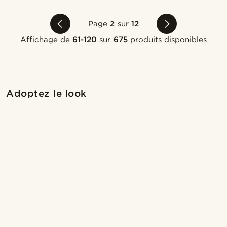
Page
2
sur
12
Affichage de
61-120
sur
675
produits disponibles
Acheter le look
Ache
Adoptez le look
@marcossapere
@marcossapere