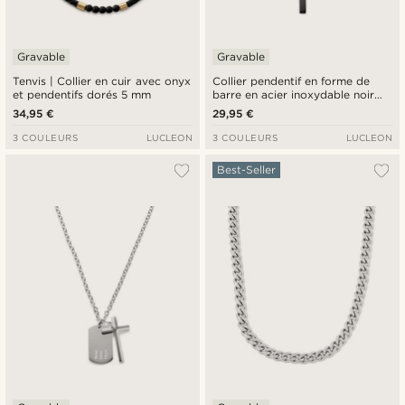
Gravable
Gravable
Tenvis | Collier en cuir avec onyx
Collier pendentif en forme de
et pendentifs dorés 5 mm
barre en acier inoxydable noir
poli
34,95 €
29,95 €
3 COULEURS
LUCLEON
3 COULEURS
LUCLEON
Best-Seller