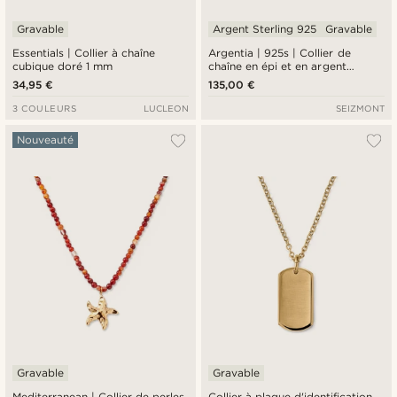
Gravable
Argent Sterling 925
Gravable
Essentials | Collier à chaîne
Argentia | 925s | Collier de
cubique doré 1 mm
chaîne en épi et en argent
sterling plaqué rhodium de 6 mm
34,95 €
135,00 €
3 COULEURS
LUCLEON
SEIZMONT
Nouveauté
Gravable
Gravable
Mediterranean | Collier de perles
Collier à plaque d'identification