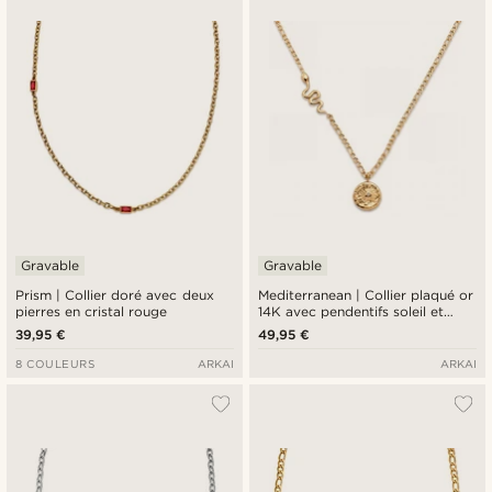
Gravable
Gravable
Prism | Collier doré avec deux
Mediterranean | Collier plaqué or
pierres en cristal rouge
14K avec pendentifs soleil et
serpent et zircones blanches
39,95 €
49,95 €
8 COULEURS
ARKAI
ARKAI