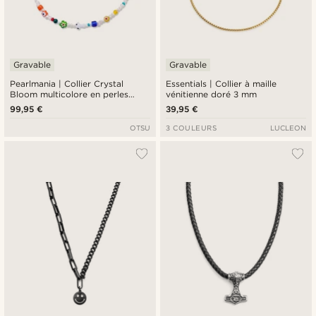
Gravable
Gravable
Pearlmania | Collier Crystal
Essentials | Collier à maille
Bloom multicolore en perles
vénitienne doré 3 mm
d'eau douce et perles en verre
99,95 €
39,95 €
OTSU
3 COULEURS
LUCLEON