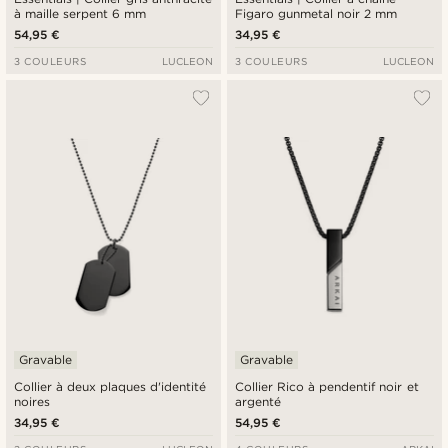
à maille serpent 6 mm
Figaro gunmetal noir 2 mm
54,95 €
34,95 €
3 COULEURS
LUCLEON
3 COULEURS
LUCLEON
Gravable
Gravable
Collier à deux plaques d'identité
Collier Rico à pendentif noir et
noires
argenté
34,95 €
54,95 €