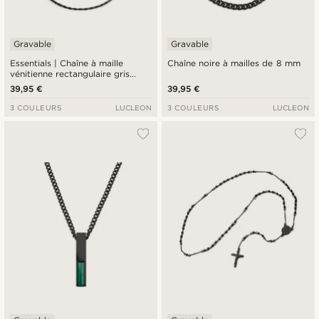
Gravable
Gravable
Essentials | Chaîne à maille
Chaîne noire à mailles de 8 mm
vénitienne rectangulaire gris
foncé 3 mm
39,95 €
39,95 €
3 COULEURS
LUCLEON
3 COULEURS
LUCLEON