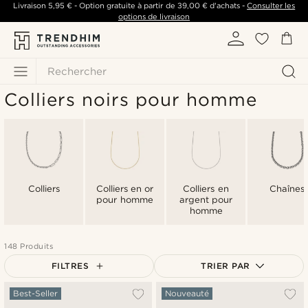
Livraison
5,95 €
- Option gratuite à partir de
39,00 €
d'achats -
Consulter les
options de livraison
Rechercher
Colliers noirs pour homme
Colliers
Colliers en or
Colliers en
Chaînes
pour homme
argent pour
homme
148 Produits
FILTRES
TRIER PAR
Le plus populaire
Best-Seller
Nouveauté