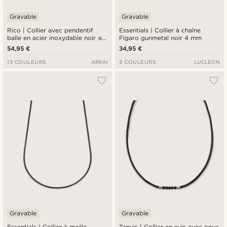
Gravable
Gravable
Rico | Collier avec pendentif
Essentials | Collier à chaîne
balle en acier inoxydable noir et
Figaro gunmetal noir 4 mm
pierre de sable bleu
54,95 €
34,95 €
13 COULEURS
ARKAI
3 COULEURS
LUCLEON
Gravable
Gravable
Essentials | Collier à maille
Tenvis | Collier en cuir avec onyx