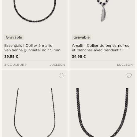
Gravable
Gravable
Essentials | Collier à maille
Amalfi | Collier de perles noires
vénitienne gunmetal noir 5 mm
et blanches avec pendentif
plume
39,95 €
34,95 €
3 COULEURS
LUCLEON
LUCLEON