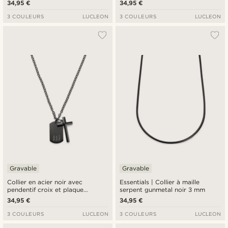
34,95 €
34,95 €
3 COULEURS
LUCLEON
3 COULEURS
LUCLEON
Gravable
Gravable
Collier en acier noir avec
Essentials | Collier à maille
pendentif croix et plaque
serpent gunmetal noir 3 mm
militaire
34,95 €
34,95 €
3 COULEURS
LUCLEON
3 COULEURS
LUCLEON