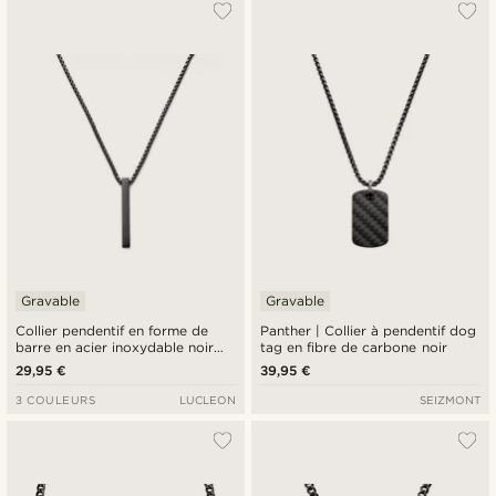
Gravable
Gravable
Collier pendentif en forme de
Panther | Collier à pendentif dog
barre en acier inoxydable noir
tag en fibre de carbone noir
poli
29,95 €
39,95 €
3 COULEURS
LUCLEON
SEIZMONT