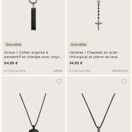
Gravable
Gravable
Orisun | Collier argenté à
Varietas | Chapelet en acier
pendentif en triangle avec onyx
chirurgical et pierre de lave
noir et en acier inoxydable
64,95 €
34,95 €
3 COULEURS
ARKAI
3 COULEURS
TRENDHIM