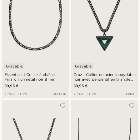
Gravable
Gravable
Essentials | Collier à chaîne
Cruz | Collier en acier inoxydable
Figaro gunmetal noir 8 mm
noir avec pendentif en triangle
d'agate verte
39,95 €
39,95 €
3 COULEURS
LUCLEON
7 COULEURS
ARKAI