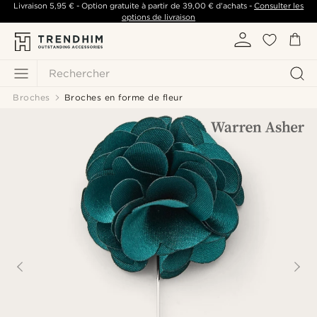
Livraison
5,95 €
- Option gratuite à partir de
39,00 €
d'achats -
Consulter les
options de livraison
Rechercher
Broches
Broches en forme de fleur