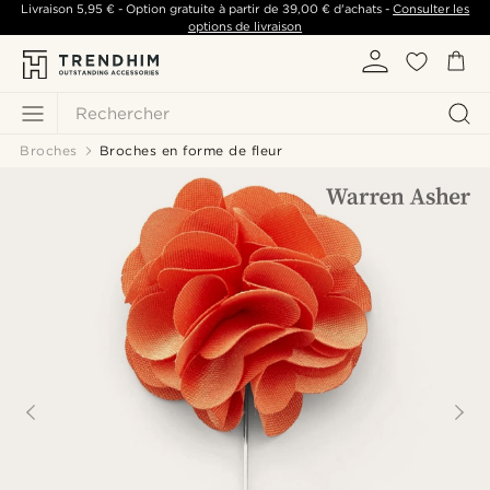
Livraison
5,95 €
- Option gratuite à partir de
39,00 €
d'achats -
Consulter les
options de livraison
Rechercher
Broches
Broches en forme de fleur