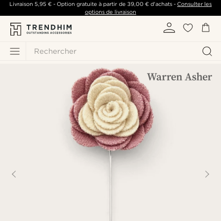
Livraison
5,95 €
- Option gratuite à partir de
39,00 €
d'achats -
Consulter les
options de livraison
Rechercher