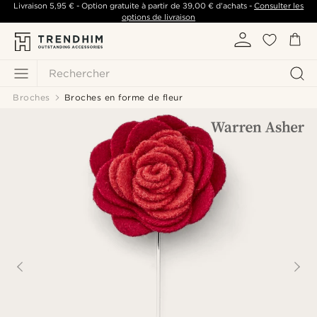
Livraison
5,95 €
- Option gratuite à partir de
39,00 €
d'achats -
Consulter les
options de livraison
Rechercher
Broches
Broches en forme de fleur