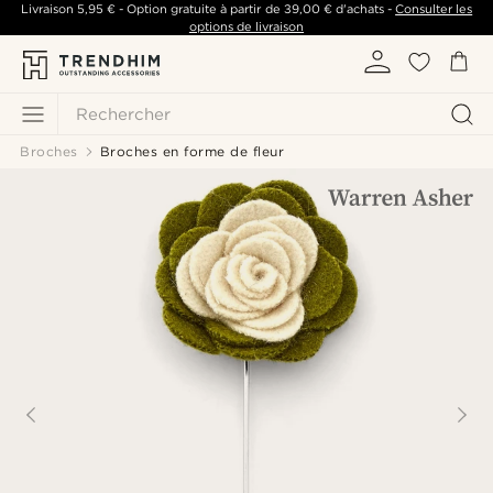
Livraison
5,95 €
- Option gratuite à partir de
39,00 €
d'achats -
Consulter les
options de livraison
Rechercher
Broches
Broches en forme de fleur