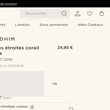
de livraison
Rechercher
nts
Lunettes
Soins personnels
Idées Cadeaux
es étroites corail
24,95 €
s
.7
(270)
Z LA COULEUR
+16
Z AVEC
Emballage cadeau