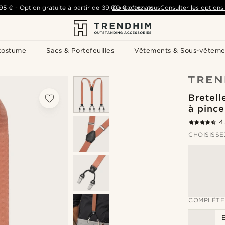
,95 €
-
Option gratuite à partir de
39,00 €
Contactez-nous
d'achats
-
Consulter les options 
costume
Sacs & Portefeuilles
Vêtements & Sous-vêteme
Bretell
à pince
4
CHOISISSE
COMPLÉTE