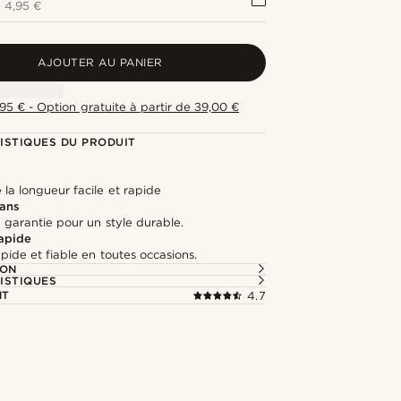
+
4,95 €
AJOUTER AU PANIER
,95 € - Option gratuite à partir de 39,00 €
ISTIQUES DU PRODUIT
la longueur facile et rapide
 ans
 garantie pour un style durable.
rapide
apide et fiable en toutes occasions.
ION
ISTIQUES
NT
4.7