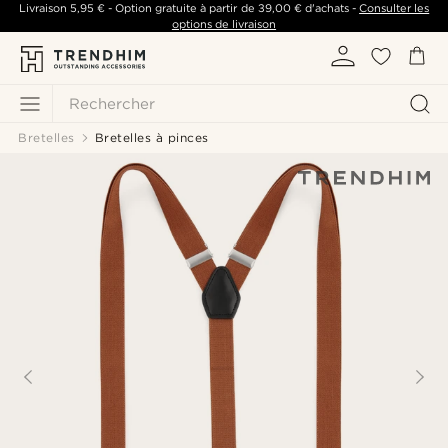
Livraison
5,95 €
- Option gratuite à partir de
39,00 €
d'achats -
Consulter les
options de livraison
Rechercher
Bretelles
Bretelles à pinces