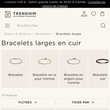
Livraison
5,95 €
- Option gratuite à partir de
39,00 €
d'achats -
Consulter les
options de livraison
Rechercher
Bijoux & Montres
Bracelets
Bracelets larges
Bracelets larges en cuir
Bracelets
Bracelets en or
Bracelets en
Bracelets 
pour homme
argent pour
cuir
homme
15 Produits
FILTRES
TRIER PAR