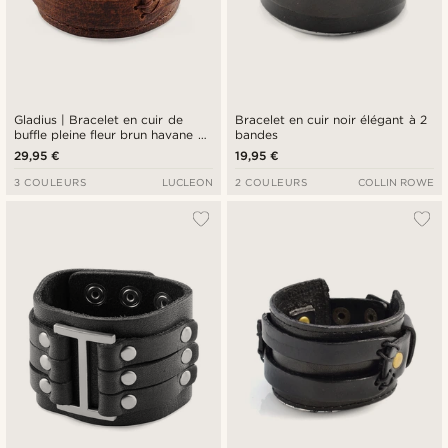
Gladius | Bracelet en cuir de
Bracelet en cuir noir élégant à 2
buffle pleine fleur brun havane à
bandes
bouton-pression
29,95 €
19,95 €
3 COULEURS
LUCLEON
2 COULEURS
COLLIN ROWE