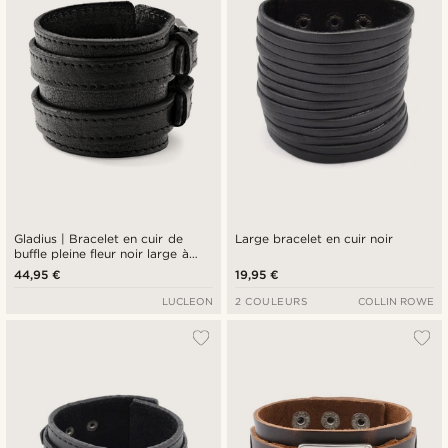
Gladius | Bracelet en cuir de
Large bracelet en cuir noir
buffle pleine fleur noir large à
boucle
44,95 €
19,95 €
LUCLEON
2 COULEURS
COLLIN ROWE