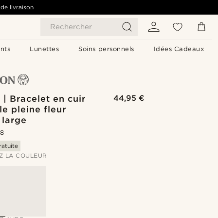
de livraison
Rechercher
nts
Lunettes
Soins personnels
Idées Cadeaux
 | Bracelet en cuir
44,95 €
le pleine fleur
 large
.8
ratuite
Z LA COULEUR