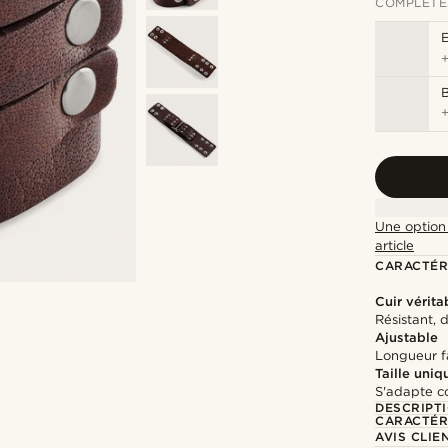
COMPLÉTE
Une option 
article
CARACTÉR
Cuir vérita
Résistant, 
Ajustable
Longueur fa
Taille uniq
S'adapte c
DESCRIPT
CARACTÉR
AVIS CLIE