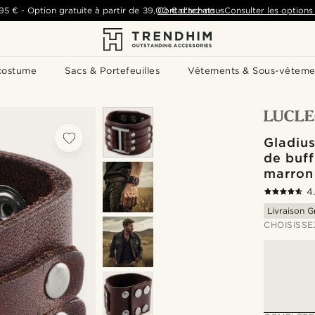
,95 €
-
Option gratuite à partir de
39,00 €
Contactez-nous
d'achats
-
Consulter les options 
costume
Sacs & Portefeuilles
Vêtements & Sous-vêteme
Gladius
de buff
marron
4
Livraison G
CHOISISSE