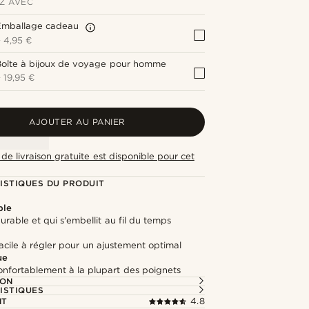
Z AVEC
Emballage cadeau
+
4,95 €
Boîte à bijoux de voyage pour homme
+
19,95 €
AJOUTER AU PANIER
de livraison gratuite est disponible pour cet
ISTIQUES DU PRODUIT
ble
durable et qui s'embellit au fil du temps
cile à régler pour un ajustement optimal
ue
onfortablement à la plupart des poignets
ION
ISTIQUES
NT
4.8