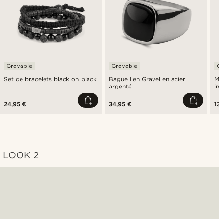
Gravable
Gravable
Set de bracelets black on black
Bague Len Gravel en acier
M
argenté
i
24,95 €
34,95 €
1
LOOK 2