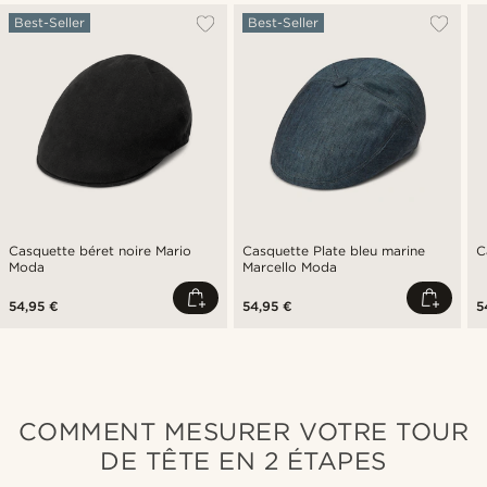
Best-Seller
Best-Seller
Casquette béret noire Mario
Casquette Plate bleu marine
C
Moda
Marcello Moda
54,95 €
54,95 €
5
COMMENT MESURER VOTRE TOUR
DE TÊTE EN 2 ÉTAPES