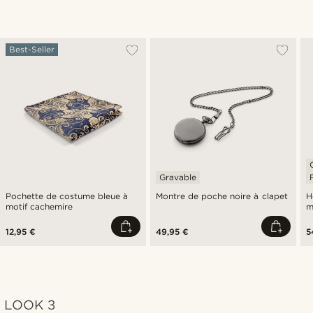
Best-Seller
Gravable
Pochette de costume bleue à
Montre de poche noire à clapet
H
motif cachemire
m
12,95 €
49,95 €
5
LOOK 3