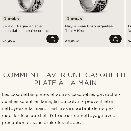
Gravable
Gravable
Sentio | Bague en acier
Bague Evan Enzo argentée
Lu
inoxydable à chaîne courbe
Trinity Knot
W
24,95 €
44,95 €
2
COMMENT LAVER UNE CASQUETTE
PLATE À LA MAIN
Les casquettes plates et autres casquettes gavroche -
qu'elles soient en laine, lin ou coton - peuvent être
nettoyées à la main. Il est très important de ne pas
mouiller leur bord et d’effectuer ce nettoyage avec
précaution et sans brûler les étapes.