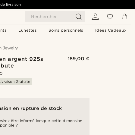
de livraison
Rechercher
nts
Lunettes
Soins personnels
Idées Cadeaux
en argent 925s
189,00 €
ibute
.0
Livraison Gratuite
sion en rupture de stock
sirez être informé lorsque cette dimension
sponible ?