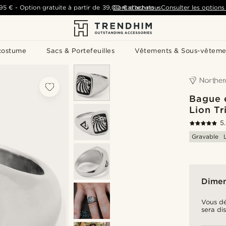
,95 €
-
Option gratuite à partir de
39,00 €
Contactez-nous
d'achats
-
Consulter les options 
costume
Sacs & Portefeuilles
Vêtements & Sous-vêteme
Bague 
Lion Tr
5
Gravable
Dimen
Vous dé
sera di