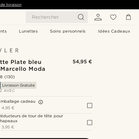
de livraison
Rechercher
nts
Lunettes
Soins personnels
Idées Cadeaux
te Plate bleu
54,95 €
 Marcello Moda
.8
(130)
Livraison Gratuite
Z AVEC
Emballage cadeau
+
4,95 €
éducteurs de tour de tête pour
chapeaux
+
3,95 €