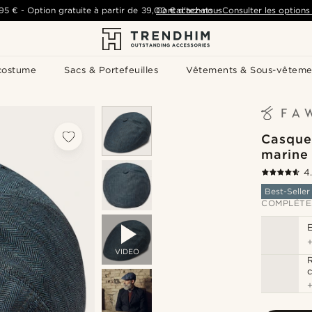
,95 €
-
Option gratuite à partir de
39,00 €
Contactez-nous
d'achats
-
Consulter les options 
costume
Sacs & Portefeuilles
Vêtements & Sous-vêteme
Casquet
marine
4
Best-Seller
COMPLÉTE
VIDEO
R