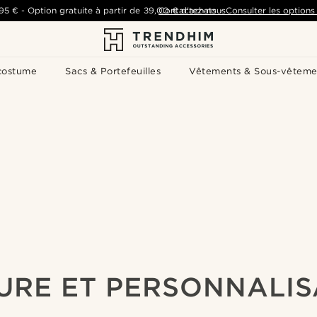
,95 €
-
Option gratuite à partir de
39,00 €
Contactez-nous
d'achats
-
Consulter les options 
costume
Sacs & Portefeuilles
Vêtements & Sous-vêteme
URE ET PERSONNALIS