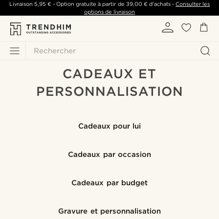
Livraison
5,95 €
- Option gratuite à partir de
39,00 €
d'achats -
Consulter les
options de livraison
Rechercher
CADEAUX ET
PERSONNALISATION
Cadeaux pour lui
Cadeaux par occasion
Cadeaux par budget
Gravure et personnalisation