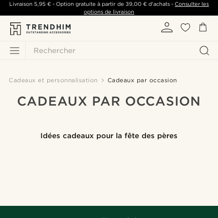
Livraison
5,95 €
- Option gratuite à partir de
39,00 €
d'achats -
Consulter les
options de livraison
Rechercher
Cadeaux et personnalisation
Cadeaux par occasion
CADEAUX PAR OCCASION
Idées cadeaux pour la fête des pères