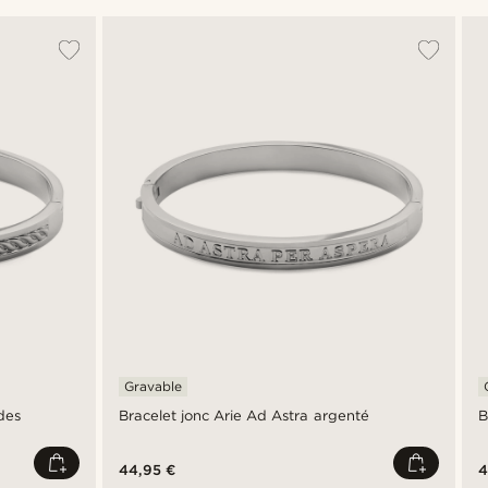
Gravable
des
Bracelet jonc Arie Ad Astra argenté
B
44,95 €
4