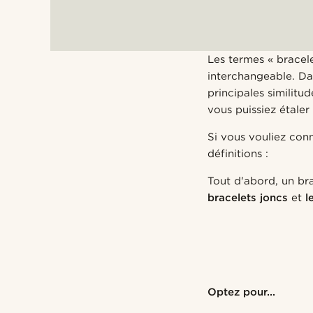
Les termes « bracele
interchangeable. Dan
principales similitu
vous puissiez étaler
Si vous vouliez conn
définitions :
Tout d'abord, un br
bracelets joncs
et
l
Optez pour...