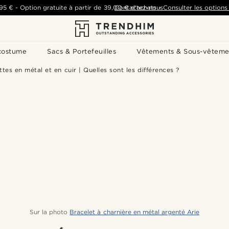
,95 €
-
Option gratuite à partir de
39,00 €
Contactez-nous
d'achats
-
Consulter les options 
costume
Sacs & Portefeuilles
Vêtements & Sous-vêteme
tes en métal et en cuir | Quelles sont les différences ?
Sur la photo
Bracelet à charnière en métal argenté Arie