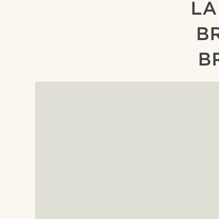
LA
B
B