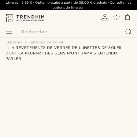
Livraison
5,95 €
- Option gratuite à partir de
39,00 €
d'achats -
Consulter les
options de livraison
Rechercher
Lunettes
Lunettes de soleil
4 REVÊTEMENTS DE VERRES DE LUNETTES DE SOLEIL
DONT LA PLUPART DES GENS N'ONT JAMAIS ENTENDU
PARLER