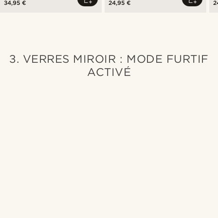
34,95 €
24,95 €
2
3. VERRES MIROIR : MODE FURTIF
ACTIVÉ