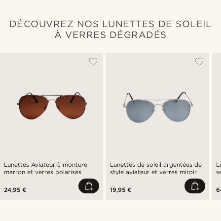
DÉCOUVREZ NOS LUNETTES DE SOLEIL
À VERRES DÉGRADÉS
Lunettes Aviateur à monture
Lunettes de soleil argentées de
L
marron et verres polarisés
style aviateur et verres miroir
s
p
24,95 €
19,95 €
6