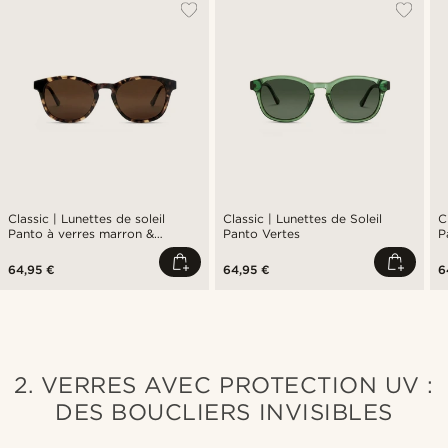
Classic | Lunettes de soleil
Classic | Lunettes de Soleil
C
Panto à verres marron &
Panto Vertes
P
monture écaille
64,95 €
64,95 €
6
2. VERRES AVEC PROTECTION UV :
DES BOUCLIERS INVISIBLES